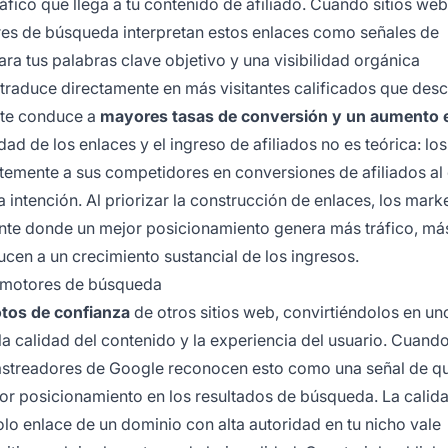
ráfico que llega a tu contenido de afiliado. Cuando sitios we
ores de búsqueda interpretan estos enlaces como señales de
ara tus palabras clave objetivo y una visibilidad orgánica
e traduce directamente en más visitantes calificados que des
nte conduce a
mayores tasas de conversión y un aumento e
idad de los enlaces y el ingreso de afiliados no es teórica: los
ntemente a sus competidores en conversiones de afiliados al
intención. Al priorizar la construcción de enlaces, los mark
ante donde un mejor posicionamiento genera más tráfico, más
en a un crecimiento sustancial de los ingresos.
n motores de búsqueda
os de confianza
de otros sitios web, convirtiéndolos en un
a calidad del contenido y la experiencia del usuario. Cuando
 rastreadores de Google reconocen esto como una señal de qu
jor posicionamiento en los resultados de búsqueda. La calid
lo enlace de un dominio con alta autoridad en tu nicho vale