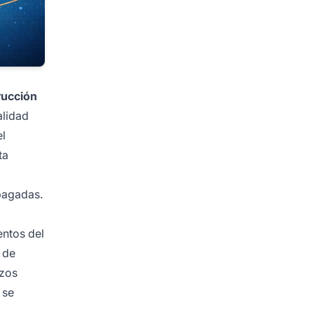
rucción
alidad
el
ta
pagadas.
entos del
 de
rzos
 se