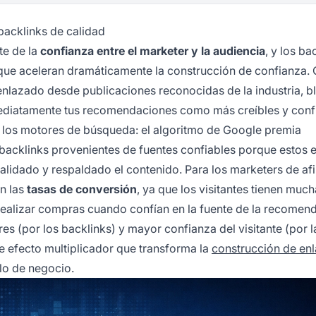
backlinks de calidad
te de la
confianza entre el marketer y la audiencia
, y los ba
 que aceleran dramáticamente la construcción de confianza.
á enlazado desde publicaciones reconocidas de la industria, b
nmediatamente tus recomendaciones como más creíbles y conf
a los motores de búsqueda: el algoritmo de Google premia
e backlinks provenientes de fuentes confiables porque estos 
lidado y respaldado el contenido. Para los marketers de afi
en las
tasas de conversión
, ya que los visitantes tienen muc
 realizar compras cuando confían en la fuente de la recomen
 (por los backlinks) y mayor confianza del visitante (por l
te efecto multiplicador que transforma la
construcción de en
llo de negocio.