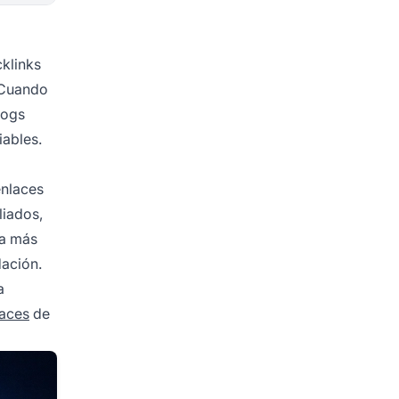
cklinks
 Cuando
logs
iables.
enlaces
liados,
ha más
dación.
a
laces
de