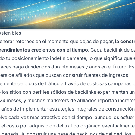
ostenibles
generar retornos en el momento que dejas de pagar,
la const
rendimientos crecientes con el tiempo
. Cada backlink de c
o tu posicionamiento indefinidamente, lo que significa que 
nlaces paga dividendos durante meses y años en el futuro. Es
ters de afiliados que buscan construir fuentes de ingresos
temente de picos de tráfico a través de costosas campañas 
los sitios con perfiles sólidos de backlinks experimentan un
-24 meses, y muchos marketers de afiliados reportan increm
años de implementar estrategias integrales de construcción
elve cada vez más atractivo con el tiempo: aunque los esfue
a, el costo por adquisición del tráfico orgánico eventualmente
d pagada. Al construir una base de backlinks de calidad, los