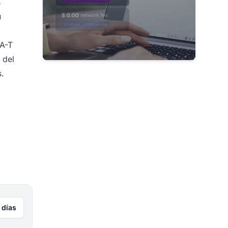
s
u
-A-T
 del
.
 días