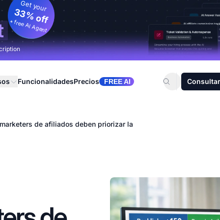
Get your
33% off
+ free AI Agent
t
cription
sos
Funcionalidades
Precios
Consultar
FREE AI
marketers de afiliados deben priorizar la
ters de