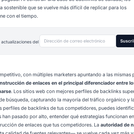
 sostenible que se vuelve más difícil de replicar para los
e con el tiempo.
Dirección de correo electrónico
Suscri
 actualizaciones del
competitivo, con múltiples marketers apuntando a las mismas 
nstrucción de enlaces en el principal diferenciador entre lo
narse
. Los sitios web con mejores perfiles de backlinks supe
de búsqueda, capturando la mayoría del tráfico orgánico y l
s perfiles de backlinks de tus competidores, puedes identifi
 han pasado por alto, entender qué estrategias funcionan en
strucción de enlaces que tus competidores. La
autoridad de n
lta calidad de fuentes relevantes— se vuelve cada vez más v