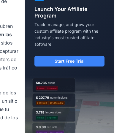
b de
Launch Your Affiliate
Program
Track, manage, and grow your
cubren
custom affiliate program with the
n las
industry's most trusted affiliate
 sitios
software.
 capturar
eters de
Start Free Trial
 tráfico
o de los
 un sitio
e tu
ad de los