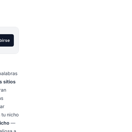
birse
palabras
s sitios
ran
as
car
 tu nicho
icho
—
aliosa a