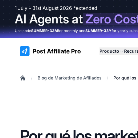
1 July – 31st August 2026 *extended
AI Agents at
Zero Cos
Use code
SUMMER-33M
for monthly and
SUMMER-33Y
for yearly subs
:site.title
Producto
Recur
/
/
Blog de Marketing de Afiliados
Por qué los 
Home
Por qué los marke