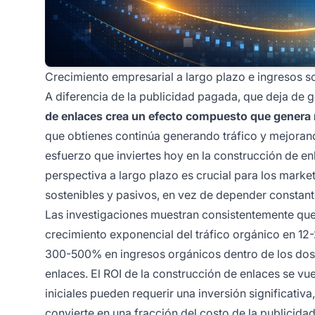
Crecimiento empresarial a largo plazo e ingresos s
A diferencia de la publicidad pagada, que deja de 
de enlaces crea un efecto compuesto que genera 
que obtienes continúa generando tráfico y mejorand
esfuerzo que inviertes hoy en la construcción de e
perspectiva a largo plazo es crucial para los marke
sostenibles y pasivos, en vez de depender constan
Las investigaciones muestran consistentemente que 
crecimiento exponencial del tráfico orgánico en 12
300-500% en ingresos orgánicos dentro de los dos 
enlaces. El ROI de la construcción de enlaces se vu
iniciales pueden requerir una inversión significativ
convierte en una fracción del costo de la publicida