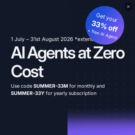
Get your
33% off
+ free AI Agent
1 July – 31st August 2026 *extended
AI Agents at Zero
Cost
Use code
SUMMER-33M
for monthly and
SUMMER-33Y
for yearly subscription