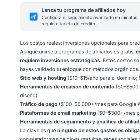
Lanza tu programa de afiliados hoy
Configura el seguimiento avanzado en minutos.
requiere tarjeta de crédito.
Los costos reales: inversiones opcionales para crec
Aunque unirse a programas de afiliados es gratis,
e
requiere inversiones estratégicas.
Estos costos so
hayas validado tu enfoque con métodos orgánicos. L
Sitio web y hosting
($10–$15/año para el dominio; 
Herramientas de creación de contenido
($0–$500+/
diseño)
Tráfico de pago
($100–$5,000+/mes para Google Ad
Plataformas de email marketing
($0–$300+/mes pa
Herramientas de seguimiento y analítica de afilia
La clave es que
ninguno de estos gastos es obliga
con plataformas de blogs gratuitas,
redes sociales
o