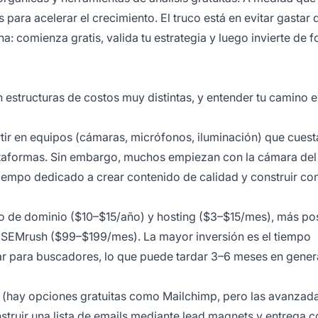
 para acelerar el crecimiento. El truco está en evitar gastar 
 comienza gratis, valida tu estrategia y luego invierte de 
 estructuras de costos muy distintas, y entender tu camino 
rtir en equipos (cámaras, micrófonos, iluminación) que cues
ataformas. Sin embargo, muchos empiezan con la cámara del
 tiempo dedicado a crear contenido de calidad y construir co
ro de dominio ($10–$15/año) y hosting ($3–$15/mes), más po
 SEMrush ($99–$199/mes). La mayor inversión es el tiempo
zar para buscadores, lo que puede tardar 3–6 meses en gener
 (hay opciones gratuitas como Mailchimp, pero las avanzad
struir
una lista
de emails mediante lead magnets y entrega c