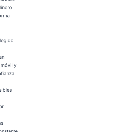
dinero
forma
elegido
tan
 móvil y
nfianza
sibles
ar
as
onstante