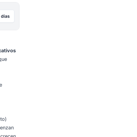
 días
cativos
que
e
to)
ienzan
 crecen