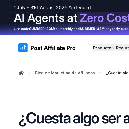
1 July – 31st August 2026 *extended
AI Agents at
Zero Cos
Use code
SUMMER-33M
for monthly and
SUMMER-33Y
for yearly subs
:site.title
Producto
Recur
/
/
Blog de Marketing de Afiliados
¿Cuesta alg
Home
¿Cuesta algo ser a