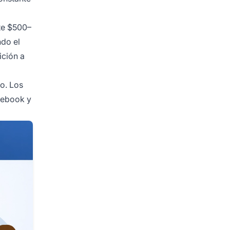
nte $500–
ndo el
ición a
o. Los
cebook y