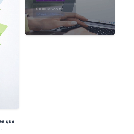
es que
r