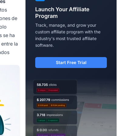
es
Launch Your Affiliate
stos
Program
iones de
Track, manage, and grow your
olo
custom affiliate program with the
s se ha
industry's most trusted affiliate
entre la
software.
iados
Start Free Trial