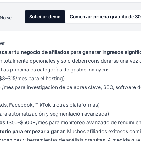
Solicitar demo
Comenzar prueba gratuita de 30
 No se
er
scalar tu negocio de afiliados para generar ingresos signifi
n totalmente opcionales y solo deben considerarse una vez 
as principales categorías de gastos incluyen:
$3–$15/mes para el hosting)
mes para investigación de palabras clave, SEO, software d
s, Facebook, TikTok u otras plataformas)
ra automatización y segmentación avanzada)
dos
($50–$500+/mes para monitoreo avanzado de rendimien
torio para empezar a ganar
. Muchos afiliados exitosos com
rgánicas y herramientas de análisis gratuitas. A medida que