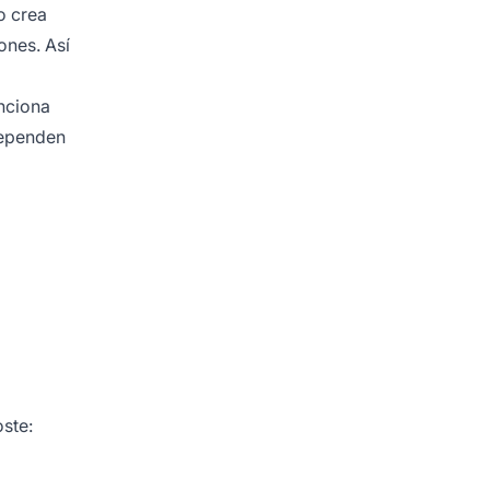
o crea
ones. Así
unciona
dependen
oste: