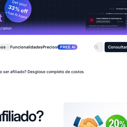
Get your
33% off
+ free AI Agent
t
cription
sos
Funcionalidades
Precios
Consultar
FREE AI
o ser afiliado? Desglose completo de costos
filiado?