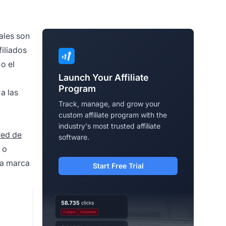
ales son
filiados
o el
Launch Your Affiliate
Program
a las
Track, manage, and grow your
custom affiliate program with the
industry's most trusted affiliate
red de
software.
 o
 la marca
Start Free Trial