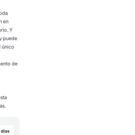
toda
n en
rlo. Y
 y puede
l único
mento de
sta
as.
 días