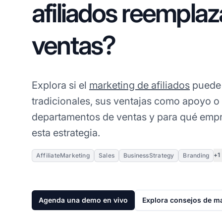
afiliados reemplaza
ventas?
Explora si el
marketing de afiliados
puede 
tradicionales, sus ventajas como apoyo o a
departamentos de ventas y para qué emp
esta estrategia.
+1
AffiliateMarketing
Sales
BusinessStrategy
Branding
Agenda una demo en vivo
Explora consejos de ma