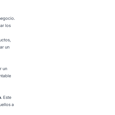
negocio.
ar los
uctos,
ar un
r un
ntable
a
. Este
uellos a