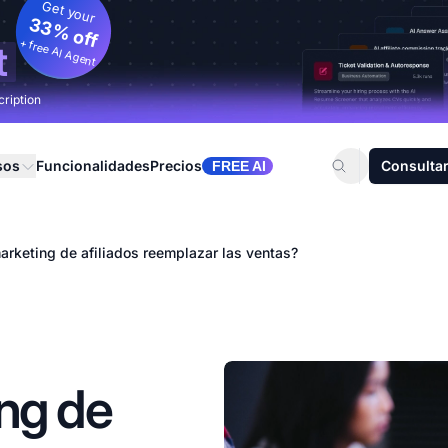
Get your
33% off
+ free AI Agent
t
cription
sos
Funcionalidades
Precios
Consultar
FREE AI
arketing de afiliados reemplazar las ventas?
ng de