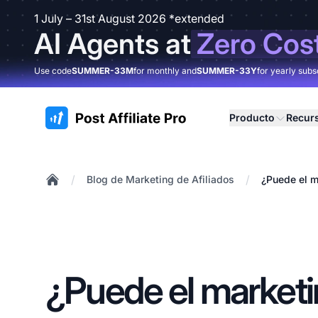
1 July – 31st August 2026 *extended
AI Agents at
Zero Cos
Use code
SUMMER-33M
for monthly and
SUMMER-33Y
for yearly subs
:site.title
Producto
Recur
/
/
Blog de Marketing de Afiliados
¿Puede el m
Home
¿Puede el marketi