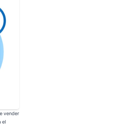
ue vender
 el