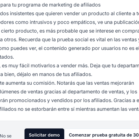
 para tu programa de marketing de afiliados
s insistentes que quieren vender un producto al cliente a 
dedores como intrusivos y poco empáticos, ve una publicació
ierto producto, es más probable que se interese en compra
 otros. Recuerda que la prueba social es vital en las ventas
Como puedes ver, el
contenido generado por usuarios
no es e
tados.
, es muy fácil motivarlos a vender más. Deja que tu departa
a bien, déjalo en manos de tus afiliados.
nte aumenta su comisión. Notarás que las ventas mejorarán
olúmenes de ventas gracias al departamento de ventas, y los
án promocionados y vendidos por los afiliados. Gracias a e
filiados no se estorbarán entre sí mientras aumentan las vent
Solicitar demo
Comenzar prueba gratuita de 30
 No se