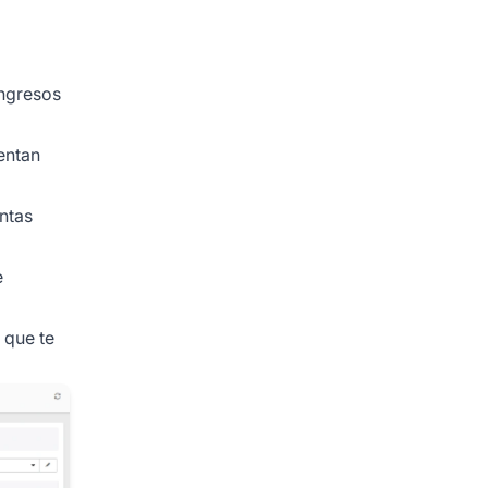
ingresos
entan
entas
e
 que te