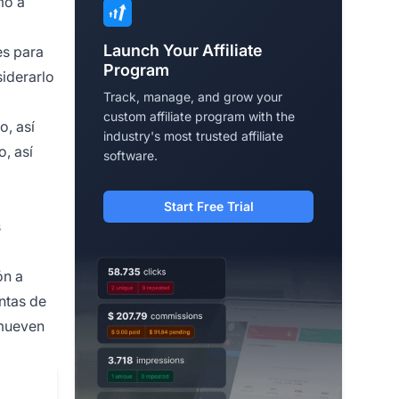
mo a
Launch Your Affiliate
es para
Program
iderarlo
Track, manage, and grow your
custom affiliate program with the
o, así
industry's most trusted affiliate
o, así
software.
Start Free Trial
s
ón a
entas de
omueven