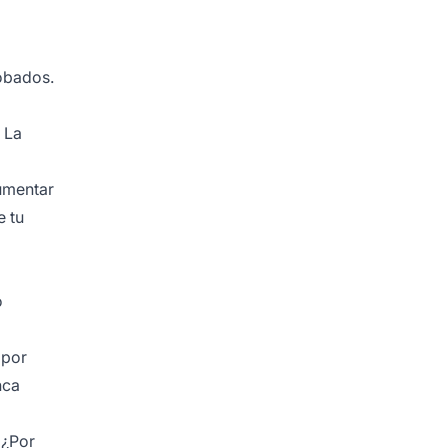
obados.
 La
umentar
e tu
o
 por
nca
 ¿Por