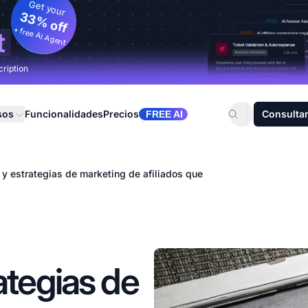
Get your
33% off
+ free AI Agent
t
cription
sos
Funcionalidades
Precios
Consultar
FREE AI
 y estrategias de marketing de afiliados que
ategias de