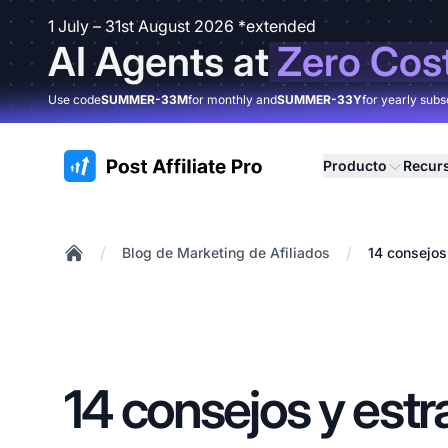
1 July – 31st August 2026 *extended
AI Agents at
Zero Cos
Use code
SUMMER-33M
for monthly and
SUMMER-33Y
for yearly subs
:site.title
Producto
Recur
/
/
Blog de Marketing de Afiliados
14 consejos
Home
14 consejos y estr