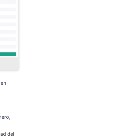
 en
mero,
dad del