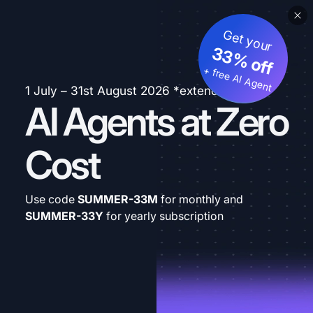
Get your
33% off
+ free AI Agent
1 July – 31st August 2026 *extended
AI Agents at Zero
Cost
Use code
SUMMER-33M
for monthly and
SUMMER-33Y
for yearly subscription