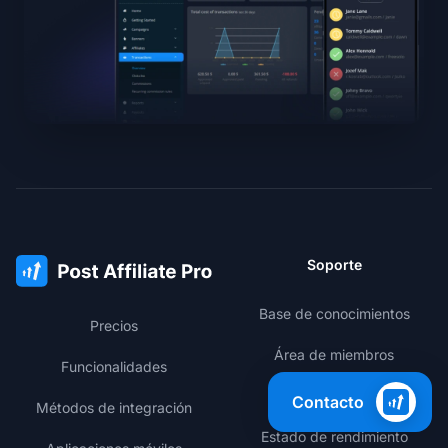
Soporte
Base de conocimientos
Precios
Área de miembros
Funcionalidades
Registro de cambios
Contacto
Métodos de integración
Estado de rendimiento