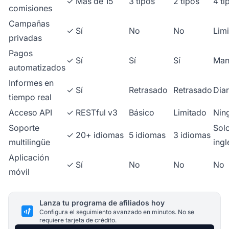
✓ Más de 15
3 tipos
2 tipos
4 ti
comisiones
Campañas
✓ Sí
No
No
Lim
privadas
Pagos
✓ Sí
Sí
Sí
Man
automatizados
Informes en
✓ Sí
Retrasado
Retrasado
Diar
tiempo real
Acceso API
✓ RESTful v3
Básico
Limitado
Nin
Soporte
Sol
✓ 20+ idiomas
5 idiomas
3 idiomas
multilingüe
ingl
Aplicación
✓ Sí
No
No
No
móvil
Lanza tu programa de afiliados hoy
Configura el seguimiento avanzado en minutos. No se
requiere tarjeta de crédito.