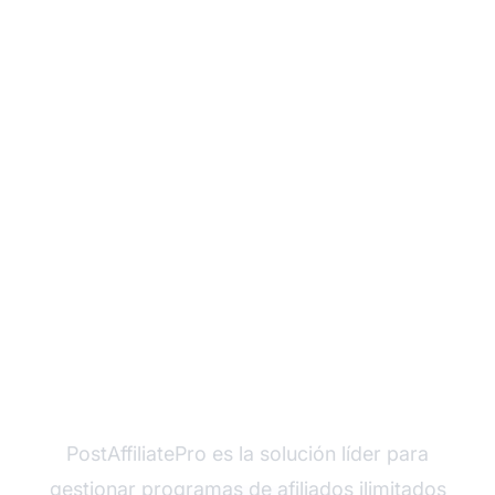
¿Listo para gestionar
múltiples programas de
afiliados sin esfuerzo?
PostAffiliatePro es la solución líder para
gestionar programas
de afiliados ilimitados