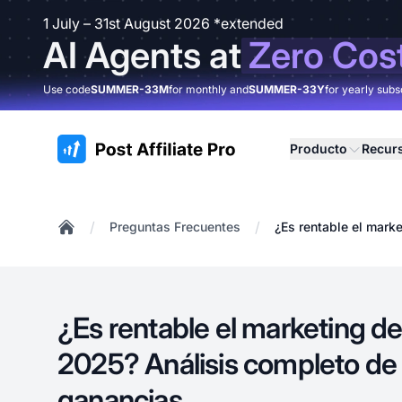
1 July – 31st August 2026 *extended
AI Agents at
Zero Cos
Use code
SUMMER-33M
for monthly and
SUMMER-33Y
for yearly subs
:site.title
Producto
Recur
/
/
Preguntas Frecuentes
¿Es rentable el mark
Home
¿Es rentable el marketing de
2025? Análisis completo de 
ganancias