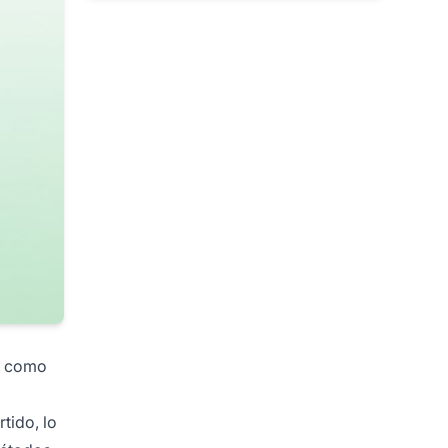
ad como
tido, lo