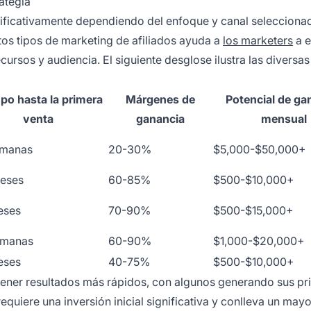
ategia
gnificativamente dependiendo del enfoque y canal selecciona
tos tipos de marketing de afiliados ayuda a
los marketers
a e
cursos y audiencia. El siguiente desglose ilustra las diversas
po hasta la primera
Márgenes de
Potencial de ga
venta
ganancia
mensual
emanas
20-30%
$5,000-$50,000+
eses
60-85%
$500-$10,000+
eses
70-90%
$500-$15,000+
emanas
60-90%
$1,000-$20,000+
eses
40-75%
$500-$10,000+
ner resultados más rápidos, con algunos generando sus pr
quiere una inversión inicial significativa y conlleva un mayo