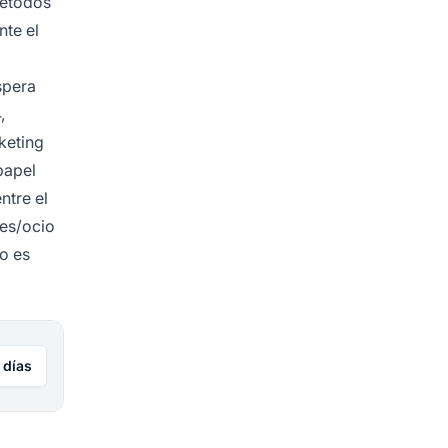
métodos
nte el
spera
,
keting
papel
ntre el
jes/ocio
no es
 días