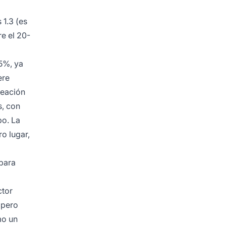
1.3 (es
e el 20-
5%, ya
ere
reación
s, con
po. La
ro lugar,
 para
ctor
 pero
mo un