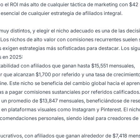
do el ROI más alto de cualquier táctica de marketing con $4
sencial de cualquier estrategia de afiliados integral.
uy distintos, y elegir el nicho adecuado es una de las decis
. Los nichos de alto valor con comisiones recurrentes suelen 
 exigen estrategias más sofisticadas para destacar. Los sig
s en 2025:
tabilidad con afiliados que ganan hasta $15,551 mensuales,
or que alcanzan $1,700 por referido y una tasa de crecimient
e. Este nicho se beneficia del cambio global hacia el apren
vas a pagar comisiones sustanciales por referidos calificados
ar un promedio de $13,847 mensuales, beneficiándose de res
en plataformas visuales como Instagram y Pinterest. El nich
 recomendaciones personales, siendo ideal para creadores de
lucrativos, con afiliados que ganan alrededor de $7,418 men