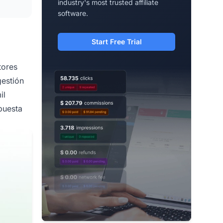
industry's most trusted affiliate
software.
Start Free Trial
tores
gestión
il
puesta