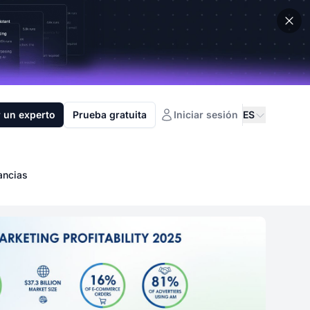
 un experto
Prueba gratuita
Iniciar sesión
ES
ancias