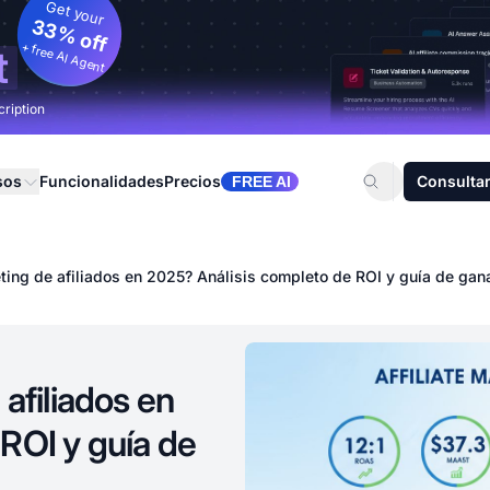
Get your
33% off
+ free AI Agent
t
cription
sos
Funcionalidades
Precios
Consultar
FREE AI
eting de afiliados en 2025? Análisis completo de ROI y guía de gan
 afiliados en
ROI y guía de