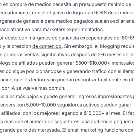
toso en compra de medios necesita un presupuesto mínimo de
cuadamente, con el objetivo de lograr un ROAS de al menos 
árgenes de ganancia para medios pagados suelen oscilar entr
hace atractivo para marketers experimentados.
nor costo con márgenes de ganancia excepcionales del 60-8
o y la creación
de contenido
. Sin embargo, el blogging requi
us primeras ventas significativas después de 2-6 meses de c
 blogs de afiliados pueden generar $500-$10,000+ mensuale
enido sigue posicionándose y generando tráfico con el tiem
enuino que los lectores no puedan encontrar fácilmente en ot
 por IA se vuelve más común.
iniciales más bajos y puede generar ingresos impresionantes
uencers con 5,000-10,000 seguidores activos pueden ganar
filiados, con los mejores llegando a $15,000+ al mes. El fa
encia más que el número de seguidores: una audiencia pequeña
rande pero desinteresada. El email marketing funciona co