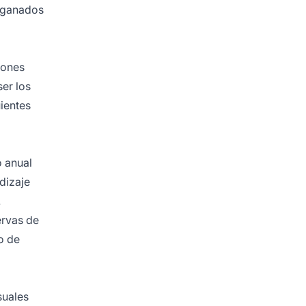
2 ganados
iones
ser los
uientes
o anual
dizaje
.
ervas de
o de
suales