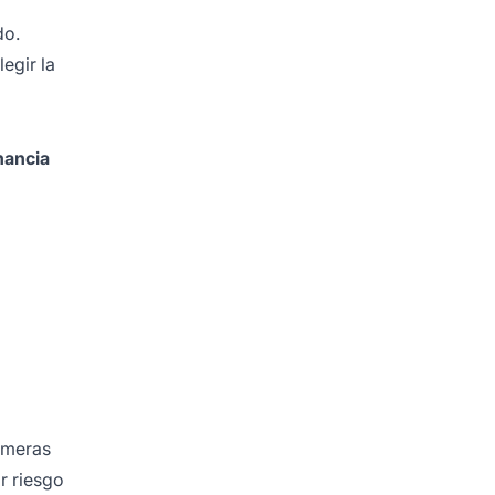
do.
legir la
nancia
imeras
r riesgo