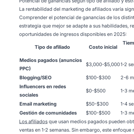
Potencial de ganancias según tipo de afiliado y estr
La rentabilidad del marketing de afiliados varía si
Comprender el potencial de ganancias de los distin
estrategia que mejor se adapte a sus habilidades, re
oportunidades de ingresos disponibles en 2025:
Tiem
Tipo de afiliado
Costo inicial
Medios pagados (anuncios
$3,000-$5,000
1-2 s
PPC)
Blogging/SEO
$100-$300
2-6 m
Influencers en redes
$0-$500
1-3 m
sociales
Email marketing
$50-$300
1-4 s
Gestión de comunidades
$100-$500
1-3 m
Los afiliados
que usan medios pagados pueden obte
ventas en 1-2 semanas. Sin embargo, este enfoque re