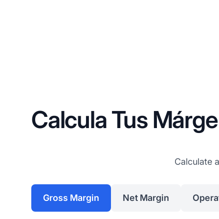
Calcula Tus Márg
Calculate 
Gross Margin
Net Margin
Opera