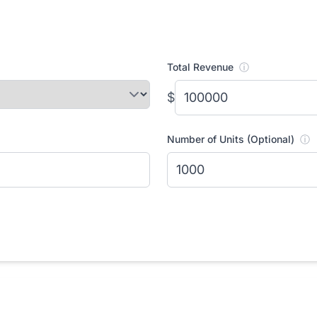
Total Revenue
ⓘ
$
Number of Units (Optional)
ⓘ