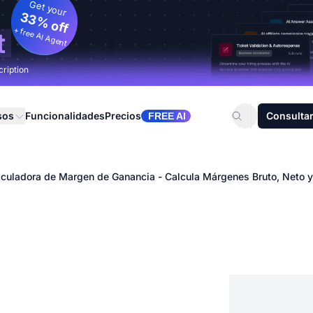
Get your
33% off
+ free AI Agent
t
cription
sos
Funcionalidades
Precios
Consultar
FREE AI
lculadora de Margen de Ganancia - Calcula Márgenes Bruto, Neto y