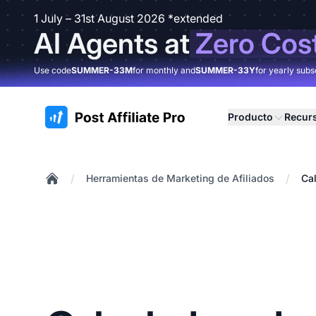
1 July – 31st August 2026 *extended
AI Agents at
Zero Cos
Use code
SUMMER-33M
for monthly and
SUMMER-33Y
for yearly subs
:site.title
Producto
Recur
/
/
Herramientas de Marketing de Afiliados
Ca
Home