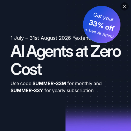
Get your
33% off
+ free AI Agent
1 July – 31st August 2026 *extended
AI Agents at Zero
Cost
Use code
SUMMER-33M
for monthly and
SUMMER-33Y
for yearly subscription