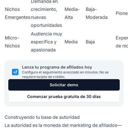
Demanda en
Nichos
crecimiento,
Media-
Baja-
Pione
Emergentes
nuevas
Alta
Moderada
oportunidades
Audiencia muy
Micro-
Exper
específica y
Media
Baja
Nichos
de ni
apasionada
Lanza tu programa de afiliados hoy
Configura el seguimiento avanzado en minutos. No se
requiere tarjeta de crédito.
Solicitar demo
Comenzar prueba gratuita de 30 días
Construyendo tu base de autoridad
La autoridad es la moneda del marketing de afiliados—