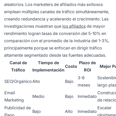
aleatorios. Los marketers de afiliados más exitosos
emplean múltiples canales de tráfico simultáneamente,
creando redundancia y acelerando el crecimiento. Las
investigaciones muestran que
los afiliados
de mayor
rendimiento logran tasas de conversión del 5-10% en
comparación con el promedio de la industria del 1-3%,
principalmente porque se enfocan en dirigir tráfico
altamente segmentado desde las fuentes adecuadas.
Canal de
Tiempo de
Plazo de
Costo
Mejor P
Tráfico
Implementación
ROI
3-6
Sostenibl
SEO/Orgánico
Alto
Bajo
meses
largo pla
Email
Construc
Medio
Bajo
Inmediato
Marketing
de relaci
Publicidad de
Escalar
Bajo
Alto
Inmediato
Pago
rápidame