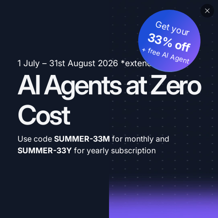
Get your
33% off
+ free AI Agent
1 July – 31st August 2026 *extended
AI Agents at Zero
Cost
Use code
SUMMER-33M
for monthly and
SUMMER-33Y
for yearly subscription