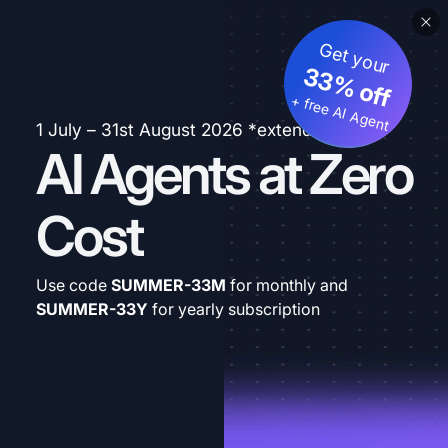
Get your
33% off
+ free AI Agent
1 July – 31st August 2026 *extended
AI Agents at Zero
Cost
Use code
SUMMER-33M
for monthly and
SUMMER-33Y
for yearly subscription