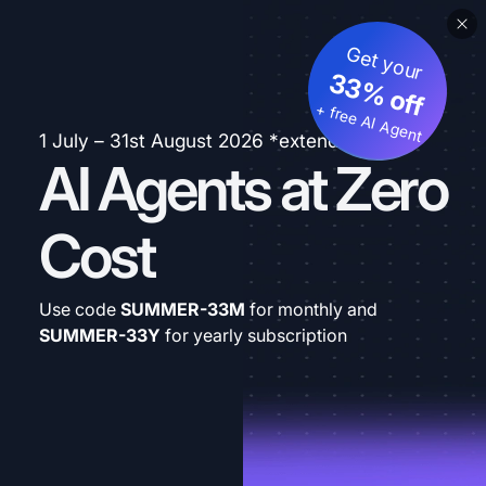
Get your
33% off
+ free AI Agent
1 July – 31st August 2026 *extended
AI Agents at Zero
Cost
Use code
SUMMER-33M
for monthly and
SUMMER-33Y
for yearly subscription