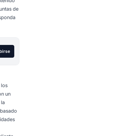
ntenido
guntas de
esponda
birse
 los
on un
 la
s basado
sidades