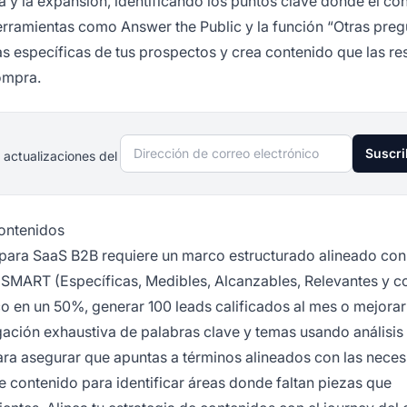
y la expansión, identificando los puntos clave donde el co
 herramientas como Answer the Public y la función “Otras pre
as específicas de tus prospectos y crea contenido que las r
ompra.
Dirección de correo electrónico
Suscri
 actualizaciones del
Contenidos
 para SaaS B2B requiere un marco estructurado alineado con
 SMART (Específicas, Medibles, Alcanzables, Relevantes y c
o en un 50%, generar 100 leads calificados al mes o mejorar
igación exhaustiva de palabras clave y temas usando análisi
ara asegurar que apuntas a términos alineados con las nece
de contenido para identificar áreas donde faltan piezas que