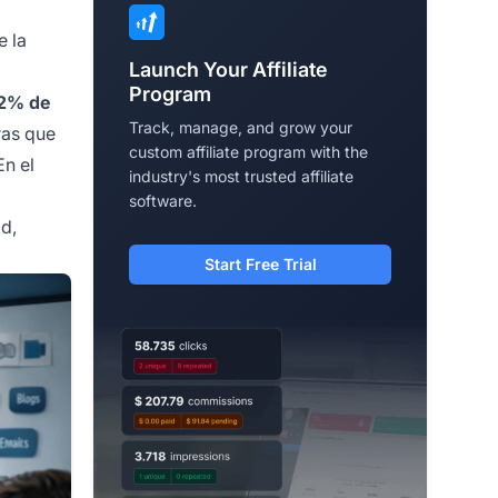
e la
Launch Your Affiliate
Program
92% de
Track, manage, and grow your
ras que
custom affiliate program with the
En el
industry's most trusted affiliate
software.
ad,
Start Free Trial