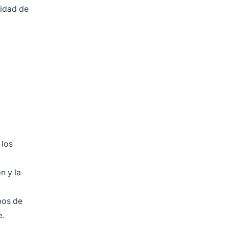
jidad de
 los
n y la
pos de
e.