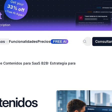
Get your
33% off
+ free AI Agent
t
cription
sos
Funcionalidades
Precios
Consultar
FREE AI
e Contenidos para SaaS B2B: Estrategia para
tenidos