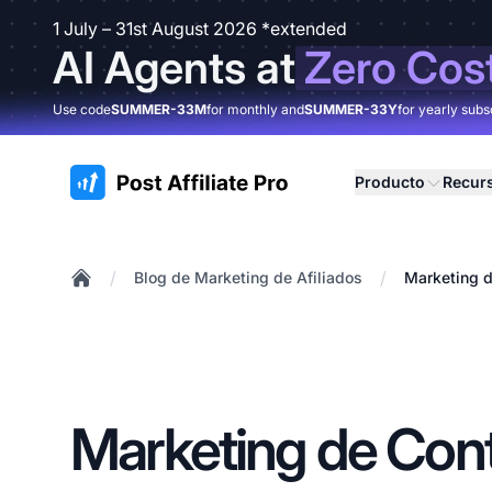
1 July – 31st August 2026 *extended
AI Agents at
Zero Cos
Use code
SUMMER-33M
for monthly and
SUMMER-33Y
for yearly subs
:site.title
Producto
Recur
/
/
Blog de Marketing de Afiliados
Marketing d
Home
Marketing de Con