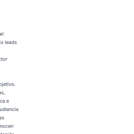
el
do leads
ctor
jetivo.
as,
ica e
udiencia
as
onocen