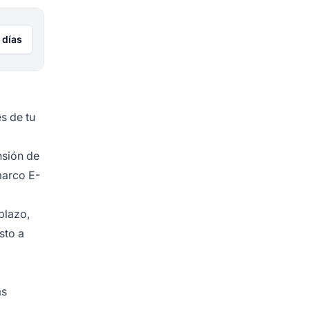
 días
s de tu
nsión de
marco E-
plazo,
sto a
ás