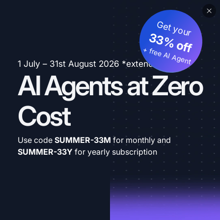
Get your
33% off
+ free AI Agent
1 July – 31st August 2026 *extended
AI Agents at Zero
Cost
Use code
SUMMER-33M
for monthly and
SUMMER-33Y
for yearly subscription