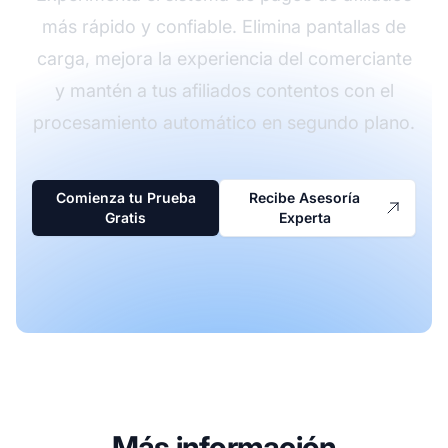
más rápido y confiable. Elimina pantallas de
carga, mejora la experiencia del comerciante
y mantén a tus afiliados contentos con el
procesamiento automático en segundo plano.
Comienza tu Prueba
Recibe Asesoría
Gratis
Experta
Más información