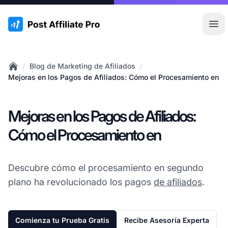
:site.title
Abr
/
/
Blog de Marketing de Afiliados
Home
Mejoras en los Pagos de Afiliados: Cómo el Procesamiento en
Mejoras en los Pagos de Afiliados:
Cómo el Procesamiento en
Descubre cómo el procesamiento en segundo
plano ha revolucionado los pagos
de afiliados
.
Comienza tu Prueba Gratis
Recibe Asesoría Experta