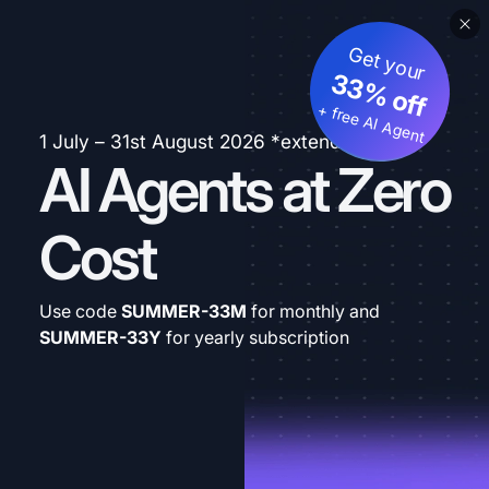
Get your
33% off
+ free AI Agent
1 July – 31st August 2026 *extended
AI Agents at Zero
Cost
Use code
SUMMER-33M
for monthly and
SUMMER-33Y
for yearly subscription