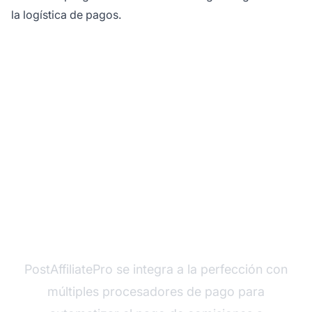
la logística de pagos.
Optimiza tus pagos a
afiliados con
PostAffiliatePro
PostAffiliatePro se integra a la perfección con
múltiples procesadores de pago para