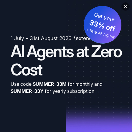
Get your
33% off
+ free AI Agent
1 July – 31st August 2026 *extended
AI Agents at Zero
Cost
Use code
SUMMER-33M
for monthly and
SUMMER-33Y
for yearly subscription