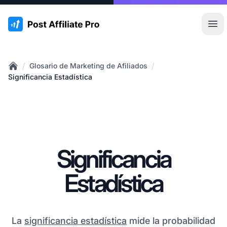
:site.title
Abr
/
/
Glosario de Marketing de Afiliados
Home
Significancia Estadística
Significancia
Estadística
La
significancia estadística
mide la probabilidad