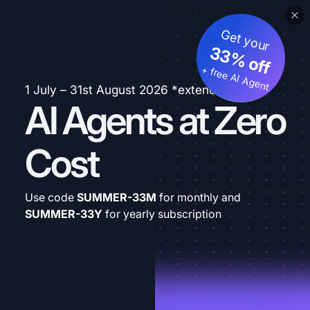
Get your
33% off
+ free AI Agent
1 July – 31st August 2026 *extended
AI Agents at Zero
Cost
Use code
SUMMER-33M
for monthly and
SUMMER-33Y
for yearly subscription