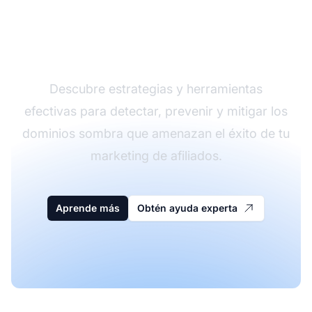
Protege tu marca de
los dominios sombra
Descubre estrategias y herramientas
efectivas para detectar, prevenir y mitigar los
dominios sombra que amenazan el éxito de tu
marketing de afiliados.
Aprende más
Obtén ayuda experta