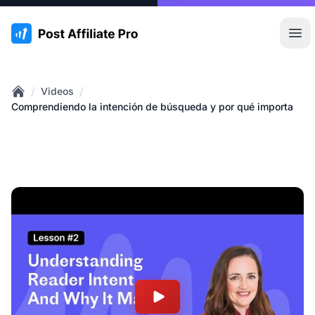
:site.title
Abr
/
/
Videos
Home
Comprendiendo la intención de búsqueda y por qué importa