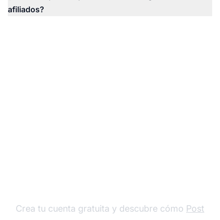
afiliados?
Impulsa tu éxito en el
marketing de afiliados
Crea tu cuenta gratuita y descubre cómo
Post