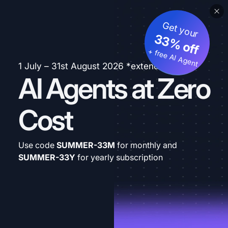
Get your
33% off
+ free AI Agent
1 July – 31st August 2026 *extended
AI Agents at Zero
Cost
Use code
SUMMER-33M
for monthly and
SUMMER-33Y
for yearly subscription