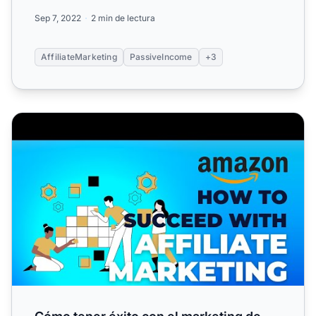
páginas...
Sep 7, 2022
2 min de lectura
AffiliateMarketing
PassiveIncome
+3
Cómo tener éxito con el marketing de afiliados