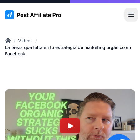
:site.title
Abr
/
/
Videos
Home
La pieza que falta en tu estrategia de marketing orgánico en
Facebook