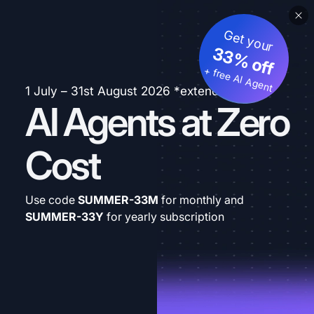
Get your
33% off
+ free AI Agent
1 July – 31st August 2026 *extended
AI Agents at Zero
Cost
Use code
SUMMER-33M
for monthly and
SUMMER-33Y
for yearly subscription