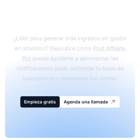
de afiliados con
notificaciones push
¿Listo para generar más ingresos sin gastar
en anuncios? Descubre cómo
Post Affiliate
Pro
puede ayudarte a aprovechar las
notificaciones push, aumentar tu base de
suscriptores y maximizar tus ventas.
Empieza gratis
Agenda una llamada