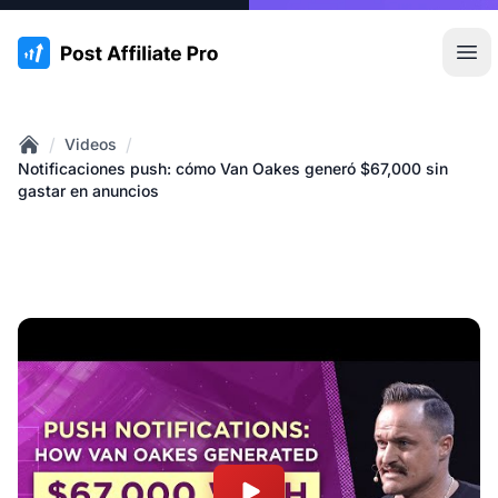
:site.title
Abr
/
/
Videos
Home
Notificaciones push: cómo Van Oakes generó $67,000 sin
gastar en anuncios