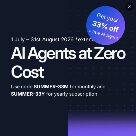
Get your
33% off
+ free AI Agent
1 July – 31st August 2026 *extended
AI Agents at Zero
Cost
Use code
SUMMER-33M
for monthly and
SUMMER-33Y
for yearly subscription