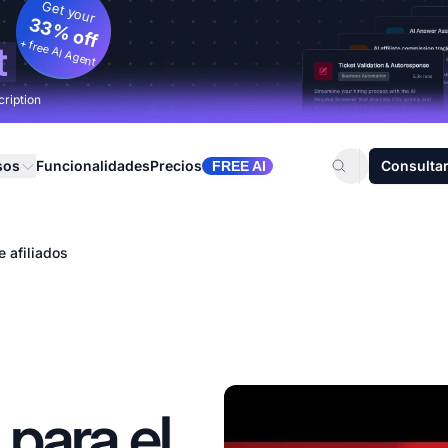
Get your
33% off
+ free AI Agent
t
cription
sos
Funcionalidades
Precios
Consultar
FREE AI
e afiliados
 para el