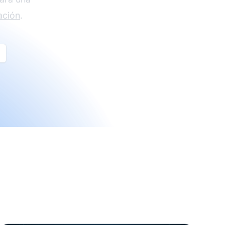
ación
.