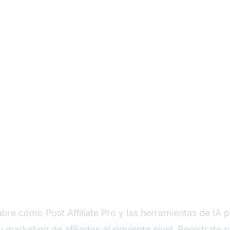
mienza a automatizar
eting de afiliados c
bre cómo Post Affiliate Pro y las herramientas de IA 
tu marketing de afiliados al siguiente nivel. Regístrate 