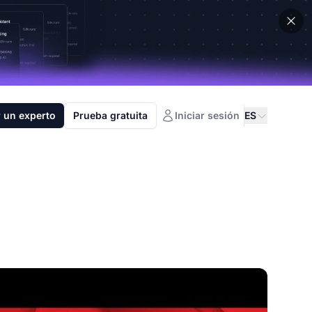
 un experto
Prueba gratuita
Iniciar sesión
ES