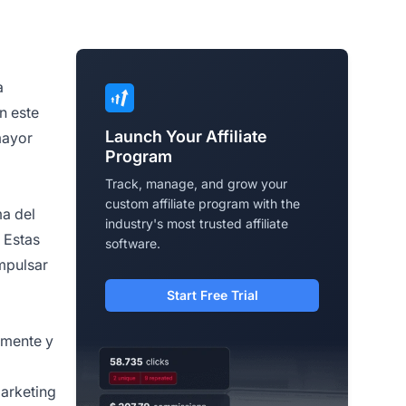
a
n este
Launch Your Affiliate
mayor
Program
Track, manage, and grow your
custom affiliate program with the
a del
industry's most trusted affiliate
 Estas
software.
mpulsar
Start Free Trial
amente y
arketing