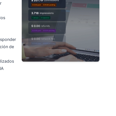
r
dos
responder
ación de
alizados
IA