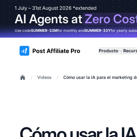
1 July – 31st August 2026 *extended
AI Agents at
Zero Cos
Use code
SUMMER-33M
for monthly and
SUMMER-33Y
for yearly subs
:site.title
Producto
Recur
/
/
Videos
Cómo usar la IA para el marketing d
Home
Cómo usar la IA