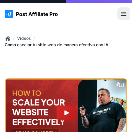
:site.title
Abr
/
/
Videos
Home
Cómo escalar tu sitio web de manera efectiva con IA