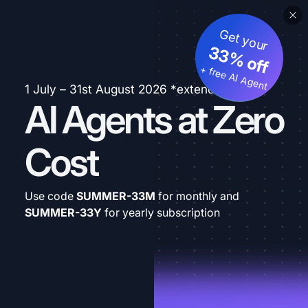
Get your
33% off
+ free AI Agent
1 July – 31st August 2026 *extended
AI Agents at Zero
Cost
Use code
SUMMER-33M
for monthly and
SUMMER-33Y
for yearly subscription