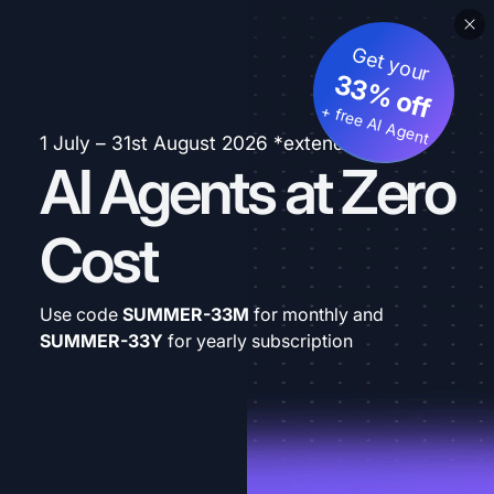
Get your
33% off
+ free AI Agent
1 July – 31st August 2026 *extended
AI Agents at Zero
Cost
Use code
SUMMER-33M
for monthly and
SUMMER-33Y
for yearly subscription