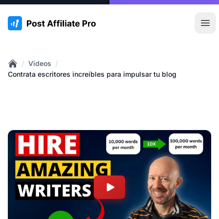
:site.title
Abr
/
/
Videos
Home
Contrata escritores increíbles para impulsar tu blog