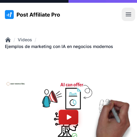
:site.title
Abr
/
/
Videos
Home
Ejemplos de marketing con IA en negocios modernos