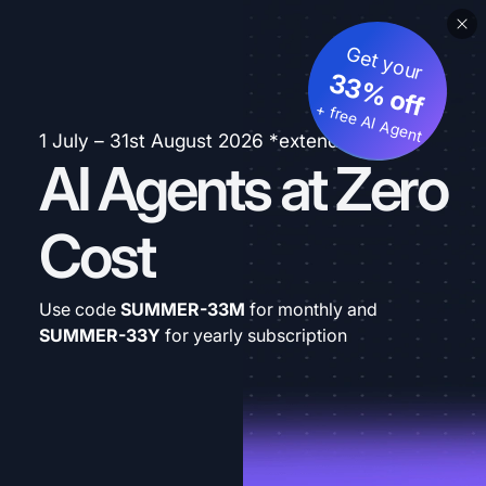
Get your
33% off
+ free AI Agent
1 July – 31st August 2026 *extended
AI Agents at Zero
Cost
Use code
SUMMER-33M
for monthly and
SUMMER-33Y
for yearly subscription