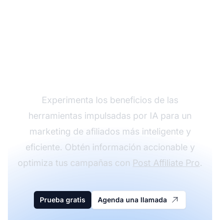
Mejora tu marketing de
afiliados con IA
Experimenta los beneficios de las
herramientas impulsadas por IA para un
marketing de afiliados más inteligente y
eficiente. Obtén información accionable y
optimiza tus campañas con
Post Affiliate Pro
.
Prueba gratis
Agenda una llamada