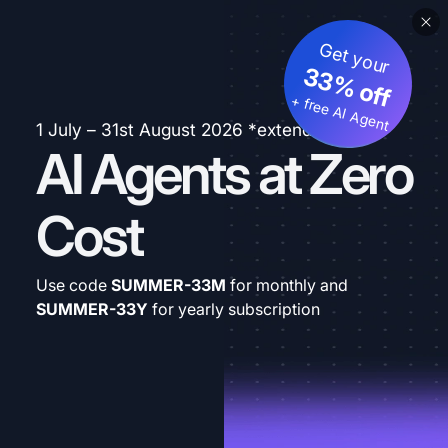
Get your
33% off
+ free AI Agent
1 July – 31st August 2026 *extended
AI Agents at Zero
Cost
Use code
SUMMER-33M
for monthly and
SUMMER-33Y
for yearly subscription