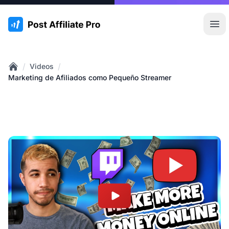
:site.title
Abr
/
/
Videos
Home
Marketing de Afiliados como Pequeño Streamer