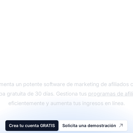
a Post Affiliate Pro 
menta un potente software de marketing de afiliados 
ba gratuita de 30 días. Gestiona tus
programas de afil
eficientemente y aumenta tus ingresos en línea.
Crea tu cuenta GRATIS
Solicita una demostración