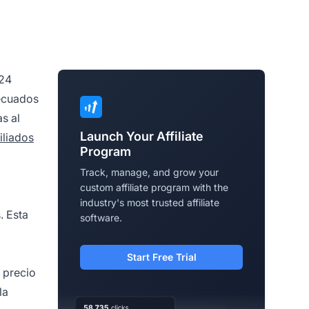
024
ecuados
s al
Launch Your Affiliate
iliados
Program
Track, manage, and grow your
custom affiliate program with the
industry's most trusted affiliate
. Esta
software.
Start Free Trial
 precio
la