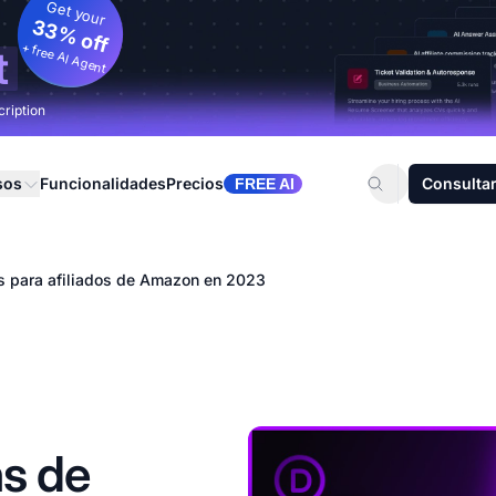
Get your
33% off
+ free AI Agent
t
cription
sos
Funcionalidades
Precios
Consultar
FREE AI
s para afiliados de Amazon en 2023
ns de