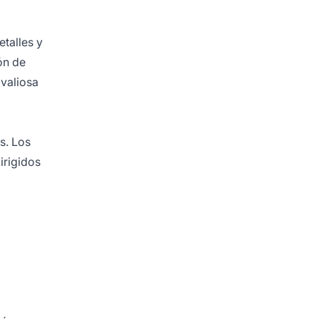
etalles y
ón de
 valiosa
s. Los
irigidos