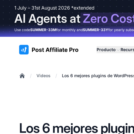
1 July – 31st August 2026 *extended
AI Agents at
Zero Cos
Use code
SUMMER-33M
for monthly and
SUMMER-33Y
for yearly subs
:site.title
Producto
Recur
/
/
Videos
Los 6 mejores plugins de WordPres
Home
Los 6 mejores plugi