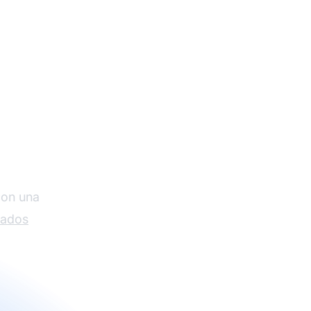
gratis
con una
iados