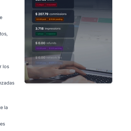
de
a
tos,
r los
anzadas
e la
nes