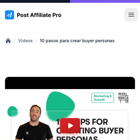
:site.title
Abr
/
/
Videos
10 pasos para crear buyer personas
Home