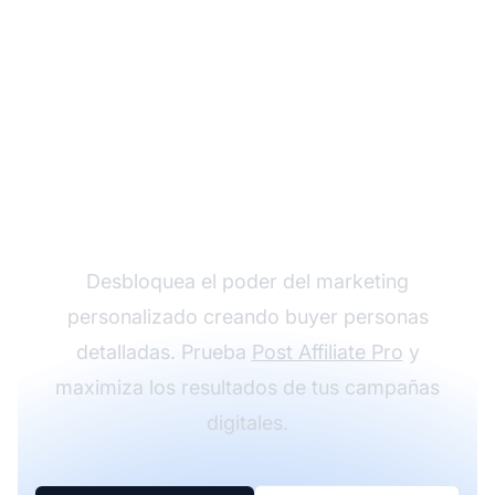
Transforma tu
marketing con buyer
personas
Desbloquea el poder del marketing
personalizado creando buyer personas
detalladas. Prueba
Post Affiliate Pro
y
maximiza los resultados de tus campañas
digitales.