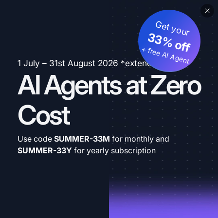
Get your
33% off
+ free AI Agent
1 July – 31st August 2026 *extended
AI Agents at Zero
Cost
Use code
SUMMER-33M
for monthly and
SUMMER-33Y
for yearly subscription