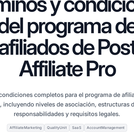
minos y condici
del programa d
afiliados de Pos
Affiliate Pro
condiciones completos para el programa de afil
, incluyendo niveles de asociación, estructuras 
responsabilidades y requisitos legales.
AffiliateMarketing
QualityUnit
SaaS
AccountManagement