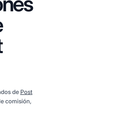
ones
e
t
iados de
Post
de comisión,