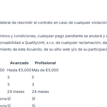
ateral de rescindir el contrato en caso de cualquier violació
érminos y condiciones, cualquier pago pendiente se anulará y 
nsabilidad a QualityUnit, s.r.o. de cualquier reclamación, d
ento de este Acuerdo, de su sitio web y/o de su participaci
o
Avanzado
Profesional
000
Hasta €5.000
Más de €5.000
3
5
3
3
24 meses
24 meses
oria
SÍ
SÍ
oria
SÍ
SÍ