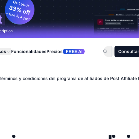
Get your
33% off
+ free AI Agent
t
cription
sos
Funcionalidades
Precios
Consultar
FREE AI
Términos y condiciones del programa de afiliados de Post Affiliate 