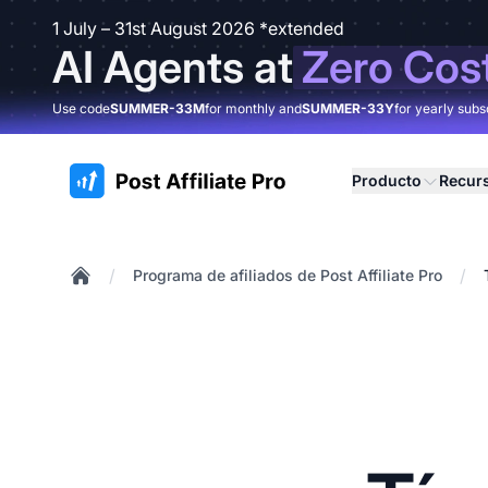
1 July – 31st August 2026 *extended
AI Agents at
Zero Cos
Use code
SUMMER-33M
for monthly and
SUMMER-33Y
for yearly subs
:site.title
Producto
Recur
/
/
Programa de afiliados de Post Affiliate Pro
Home