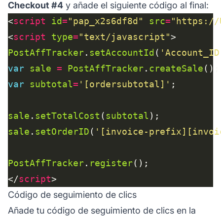
Checkout #4
y añade el siguiente código al final:
<
script
id
=
"pap_x2s6df8d"
src
=
"https://
<
script
type
=
"text/javascript"
PostAffTracker
.
setAccountId
(
'Account_ID
var
sale
=
PostAffTracker
.
createSale
var
subtotal
=
'[ordersubtotal]'
sale
.
setTotalCost
(
subtotal
sale
.
setOrderID
(
'[invoice-prefix][invoi
PostAffTracker
.
register
</
script
Código de seguimiento de clics
Añade tu código de seguimiento de clics en la