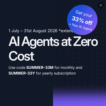
Get your
33% off
+ free AI Agent
1 July – 31st August 2026 *extended
AI Agents at Zero
Cost
Use code
SUMMER-33M
for monthly and
SUMMER-33Y
for yearly subscription