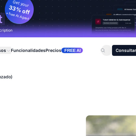
Get your
33% off
+ free AI Agent
t
cription
sos
Funcionalidades
Precios
Consultar
FREE AI
nzado)