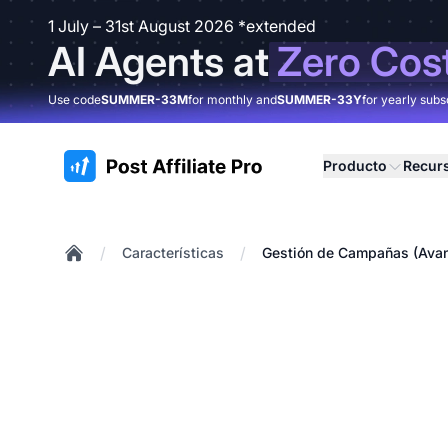
1 July – 31st August 2026 *extended
AI Agents at
Zero Cos
Use code
SUMMER-33M
for monthly and
SUMMER-33Y
for yearly subs
:site.title
Producto
Recur
/
/
Características
Gestión de Campañas (Ava
Home