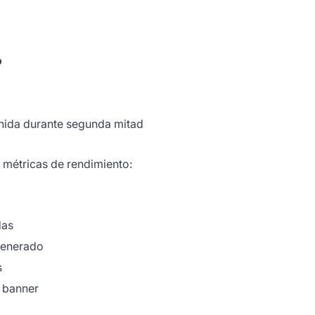
o
enida durante segunda mitad
métricas de rendimiento:
das
generado
s
 banner