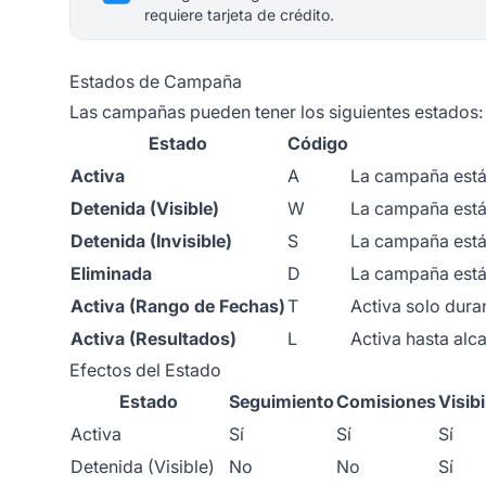
requiere tarjeta de crédito.
Estados de Campaña
Las campañas pueden tener los siguientes estados:
Estado
Código
Activa
A
La campaña está
Detenida (Visible)
W
La campaña está 
Detenida (Invisible)
S
La campaña está 
Eliminada
D
La campaña está
Activa (Rango de Fechas)
T
Activa solo dura
Activa (Resultados)
L
Activa hasta alc
Efectos del Estado
Estado
Seguimiento
Comisiones
Visibi
Activa
Sí
Sí
Sí
Detenida (Visible)
No
No
Sí