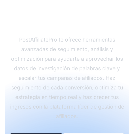
tu potencial en
marketing de afiliados?
PostAffiliatePro te ofrece herramientas
avanzadas de seguimiento, análisis y
optimización para ayudarte a aprovechar los
datos de investigación de palabras clave y
escalar tus campañas de afiliados. Haz
seguimiento de cada conversión, optimiza tu
estrategia en tiempo real y haz crecer tus
ingresos con la plataforma líder de gestión de
afiliados.