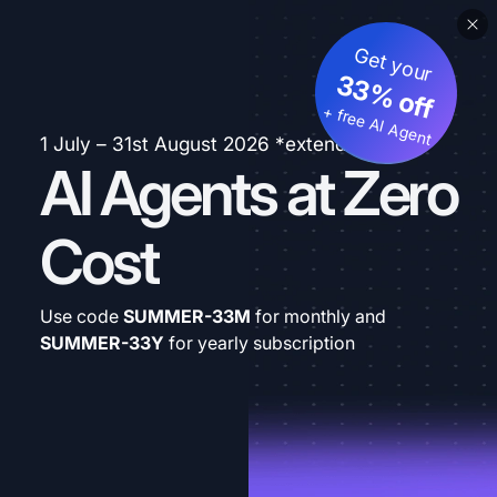
Get your
33% off
+ free AI Agent
1 July – 31st August 2026 *extended
AI Agents at Zero
Cost
Use code
SUMMER-33M
for monthly and
SUMMER-33Y
for yearly subscription