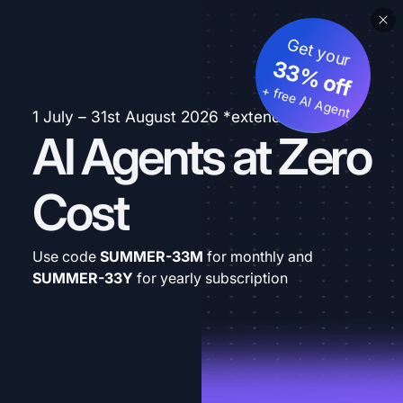
Get your
33% off
+ free AI Agent
1 July – 31st August 2026 *extended
AI Agents at Zero
Cost
Use code
SUMMER-33M
for monthly and
SUMMER-33Y
for yearly subscription