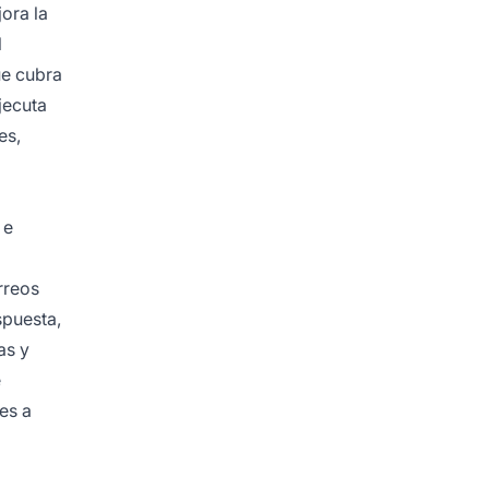
ora la
l
ue cubra
jecuta
es,
 e
rreos
spuesta,
as y
e
es a