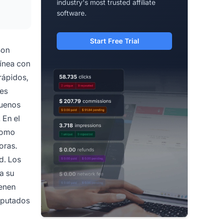
industry's most trusted affiliate
software.
Start Free Trial
Son
línea con
rápidos,
nes
buenos
 En el
 como
oras.
d. Los
a su
ienen
eputados