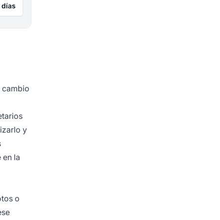
 días
 a cambio
tarios
izarlo y
s
 en la
tos o
ese