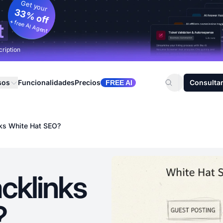
Get your
33% off
+ free AI Agent
t
cription
sos
Funcionalidades
Precios
Consultar
FREE AI
nks White Hat SEO?
cklinks
?