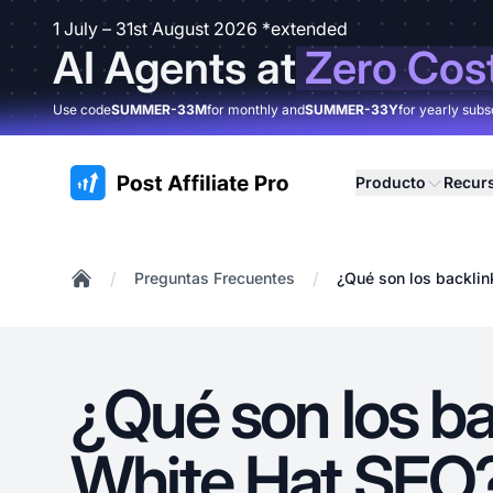
1 July – 31st August 2026 *extended
AI Agents at
Zero Cos
Use code
SUMMER-33M
for monthly and
SUMMER-33Y
for yearly subs
:site.title
Producto
Recur
/
/
Preguntas Frecuentes
¿Qué son los backli
Home
¿Qué son los ba
White Hat SEO