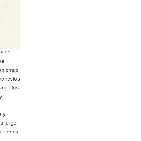
es de
se
roblemas
honestos
ia
de los
y
a y
 a largo
zaciones