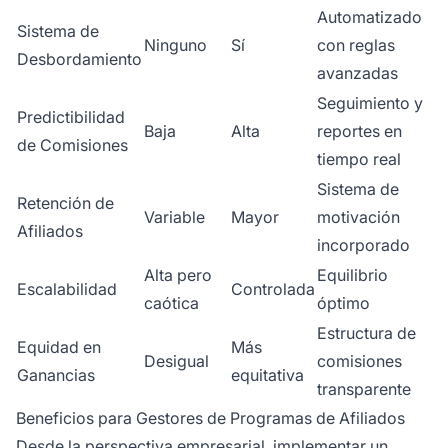
Automatizado
Sistema de
Ninguno
Sí
con reglas
Desbordamiento
avanzadas
Seguimiento y
Predictibilidad
Baja
Alta
reportes en
de Comisiones
tiempo real
Sistema de
Retención de
Variable
Mayor
motivación
Afiliados
incorporado
Alta pero
Equilibrio
Escalabilidad
Controlada
caótica
óptimo
Estructura de
Equidad en
Más
Desigual
comisiones
Ganancias
equitativa
transparente
Beneficios para Gestores de Programas de Afiliados
Desde la perspectiva empresarial, implementar un