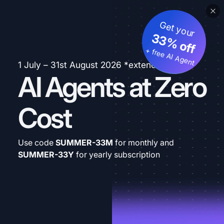
Get your
33% off
+ free AI Agent
1 July – 31st August 2026 *extended
AI Agents at Zero
Cost
Use code
SUMMER-33M
for monthly and
SUMMER-33Y
for yearly subscription