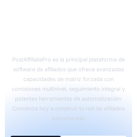
¿Listo para lanzar tu
programa de afiliados
con Matriz Forzada?
PostAffiliatePro es la principal plataforma de
software de afiliados que ofrece avanzadas
capacidades de matriz forzada con
comisiones multinivel, seguimiento integral y
potentes herramientas de automatización.
Comienza hoy a construir tu red de afiliados
estructurada.