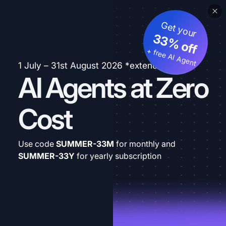
Get your
33% off
+ free AI Agent
1 July – 31st August 2026 *extended
AI Agents at Zero
Cost
Use code
SUMMER-33M
for monthly and
SUMMER-33Y
for yearly subscription