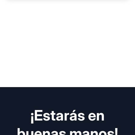
¡Estarás en
buenas manos!