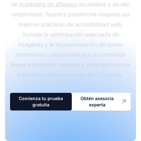
de
marketing de afiliados
accesibles y de alto
rendimiento. Nuestra plataforma respalda las
mejores prácticas de accesibilidad web,
incluida la optimización adecuada de
imágenes y la implementación de textos
alternativos, asegurando que tu contenido
llegue a todos los usuarios y obtenga mejores
posiciones en los motores de búsqueda.
Comienza tu prueba
Obtén asesoría
gratuita
experta