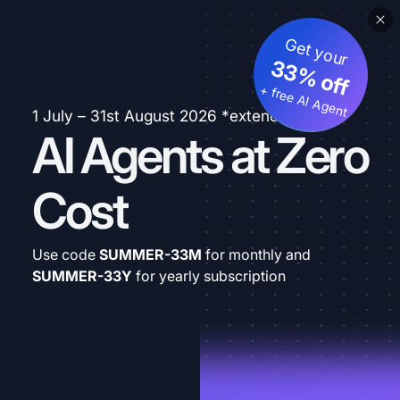
Get your
33% off
+ free AI Agent
1 July – 31st August 2026 *extended
AI Agents at Zero
Cost
Use code
SUMMER-33M
for monthly and
SUMMER-33Y
for yearly subscription