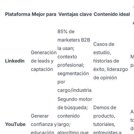
Plataforma
Mejor para
Ventajas clave
Contenido ideal
85% de
marketers B2B
Casos de
la usan;
Generación
estudio,
contexto
M
LinkedIn
de leads y
historias de
profesional;
p
captación
éxito, liderazgo
segmentación
de opinión
por
cargo/industria
Segundo motor
de búsqueda;
Demos de
A
Generar
contenido
producto,
t
YouTube
confianza y
largo;
tutoriales,
d
educación
algoritmo que
entrevistas a