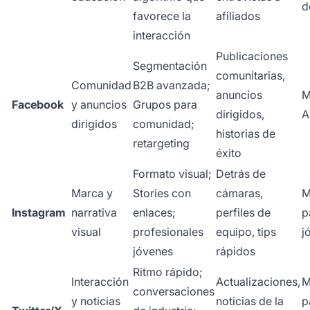
d
favorece la
afiliados
interacción
Publicaciones
Segmentación
comunitarias,
Comunidad
B2B avanzada;
anuncios
M
Facebook
y anuncios
Grupos para
dirigidos,
A
dirigidos
comunidad;
historias de
retargeting
éxito
Formato visual;
Detrás de
Marca y
Stories con
cámaras,
M
Instagram
narrativa
enlaces;
perfiles de
p
visual
profesionales
equipo, tips
j
jóvenes
rápidos
Ritmo rápido;
Interacción
Actualizaciones,
M
conversaciones
y noticias
noticias de la
p