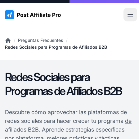
:site.title
Abr
/
/
Preguntas Frecuentes
Home
Redes Sociales para Programas de Afiliados B2B
Redes Sociales para
Programas de Afiliados B2B
Descubre cómo aprovechar las plataformas de
redes sociales para hacer crecer tu programa
de
afiliados
B2B. Aprende estrategias específicas
por plataforma, mejores prácticas y tácticas