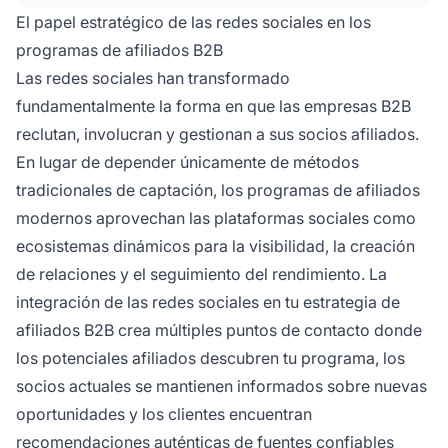
plataforma. LinkedIn, Facebook, YouTube y
El papel estratégico de las redes sociales en los
otros canales ofrecen ventajas distintas para la
programas de afiliados B2B
generación de leads, la creación de
Las redes sociales han transformado
comunidades y la colaboración entre afiliados.
fundamentalmente la forma en que las empresas B2B
reclutan, involucran y gestionan a sus socios afiliados.
En lugar de depender únicamente de métodos
tradicionales de captación, los programas de afiliados
modernos aprovechan las plataformas sociales como
ecosistemas dinámicos para la visibilidad, la creación
de relaciones y el seguimiento del rendimiento. La
integración de las redes sociales en tu estrategia de
afiliados B2B crea múltiples puntos de contacto donde
los potenciales afiliados descubren tu programa, los
socios actuales se mantienen informados sobre nuevas
oportunidades y los clientes encuentran
recomendaciones auténticas de fuentes confiables