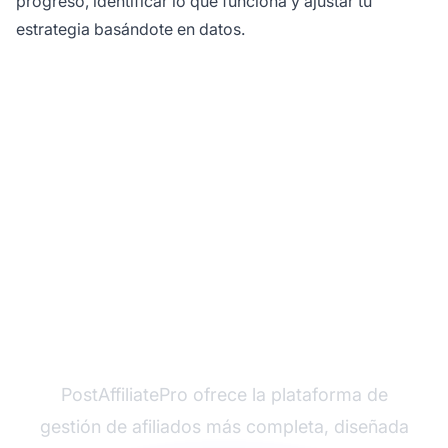
progreso, identificar lo que funciona y ajustar tu
estrategia basándote en datos.
¿Listo para escalar tu
programa de afiliados
B2B?
PostAffiliatePro ofrece la plataforma de
gestión de afiliados más completa, diseñada