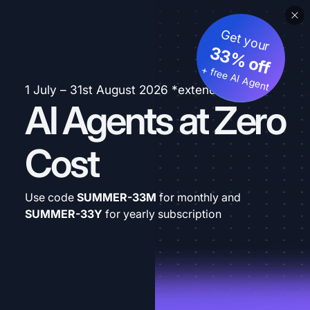
Get your
33% off
+ free AI Agent
1 July – 31st August 2026 *extended
AI Agents at Zero
Cost
Use code
SUMMER-33M
for monthly and
SUMMER-33Y
for yearly subscription