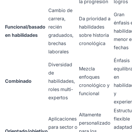
la progresión
logros
Cambio de
Gran
carrera,
Da prioridad a
énfasis 
Funcional/basado
recién
habilidades
habilida
en habilidades
graduados,
sobre historia
menor e
brechas
cronológica
fechas
laborales
Énfasis
Diversidad
Mezcla
equilibr
de
enfoques
en
Combinado
habilidades,
cronológico y
habilid
roles multi-
funcional
y
expertos
experie
Estructu
Altamente
Aplicaciones
flexible
personalizado
para sector o
adaptad
Orientado/objetivo
para los