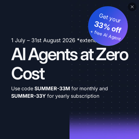
Get your
33% off
+ free AI Agent
1 July – 31st August 2026 *extended
AI Agents at Zero
Cost
Use code
SUMMER-33M
for monthly and
SUMMER-33Y
for yearly subscription