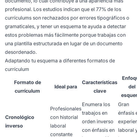
documento, lo cual contribuye a una apariencia más
profesional. Los estudios indican que el 77% de los
currículums son rechazados por errores tipográficos o
gramaticales, y tener un esquema te ayuda a detectar
estos problemas más fácilmente porque trabajas con
una plantilla estructurada en lugar de un documento
desordenado.
Adaptando tu esquema a diferentes formatos de
currículum
Enfoq
Formato de
Características
Ideal para
del
currículum
clave
esque
Enumera los
Gran
Profesionales
trabajos en
énfasis 
Cronológico
con historial
orden inverso
experie
inverso
laboral
con énfasis en
laboral 
constante