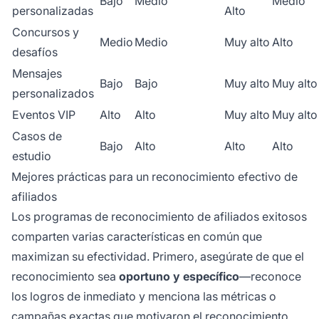
Bajo
Medio
Medio
personalizadas
Alto
Concursos y
Medio
Medio
Muy alto
Alto
desafíos
Mensajes
Bajo
Bajo
Muy alto
Muy alto
personalizados
Eventos VIP
Alto
Alto
Muy alto
Muy alto
Casos de
Bajo
Alto
Alto
Alto
estudio
Mejores prácticas para un reconocimiento efectivo de
afiliados
Los programas de reconocimiento de afiliados exitosos
comparten varias características en común que
maximizan su efectividad. Primero, asegúrate de que el
reconocimiento sea
oportuno y específico
—reconoce
los logros de inmediato y menciona las métricas o
campañas exactas que motivaron el reconocimiento.