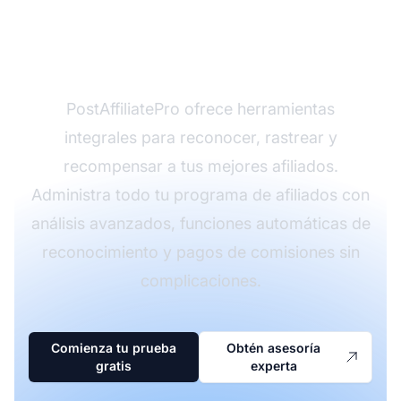
afiliados de alto
rendimiento?
PostAffiliatePro ofrece herramientas
integrales para reconocer, rastrear y
recompensar a tus mejores afiliados.
Administra todo tu programa de afiliados con
análisis avanzados, funciones automáticas de
reconocimiento y pagos de comisiones sin
complicaciones.
Comienza tu prueba
Obtén asesoría
gratis
experta