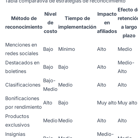
Tabla comparativa de estrategias de reconocimiento
Efecto d
Nivel
Impacto
Método de
Tiempo de
retenció
de
en
reconocimiento
implementación
a largo
costo
afiliados
plazo
Menciones en
Bajo
Mínimo
Alto
Medio
redes sociales
Destacados en
Medio-
Bajo
Bajo
Alto
boletines
Alto
Bajo-
Clasificaciones
Medio
Alto
Alto
Medio
Bonificaciones
Alto
Bajo
Muy alto
Muy alto
por rendimiento
Productos
Medio
Medio
Alto
Alto
exclusivos
Insignias
Medio-