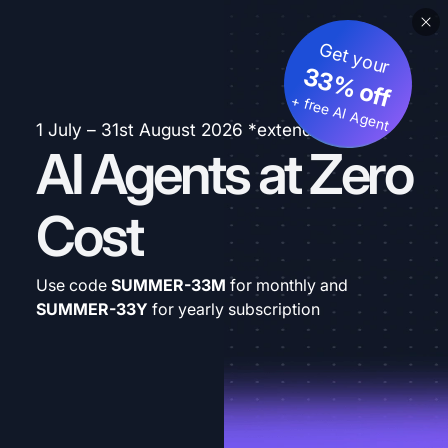
Get your
33% off
+ free AI Agent
1 July – 31st August 2026 *extended
AI Agents at Zero
Cost
Use code
SUMMER-33M
for monthly and
SUMMER-33Y
for yearly subscription