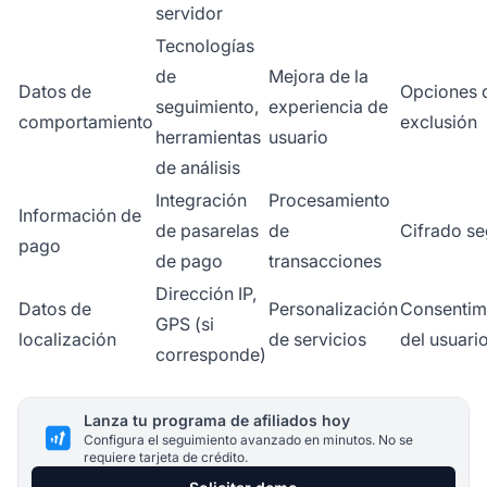
servidor
Tecnologías
de
Mejora de la
Datos de
Opciones 
seguimiento,
experiencia de
comportamiento
exclusión
herramientas
usuario
de análisis
Integración
Procesamiento
Información de
de pasarelas
de
Cifrado s
pago
de pago
transacciones
Dirección IP,
Datos de
Personalización
Consentim
GPS (si
localización
de servicios
del usuari
corresponde)
Lanza tu programa de afiliados hoy
Configura el seguimiento avanzado en minutos. No se
requiere tarjeta de crédito.