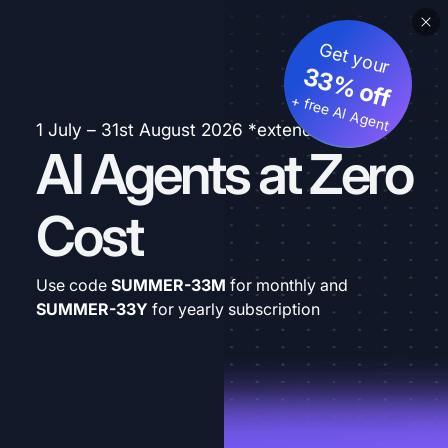
Get your
33% off
+ free AI Agent
1 July – 31st August 2026 *extended
AI Agents at Zero
Cost
Use code
SUMMER-33M
for monthly and
SUMMER-33Y
for yearly subscription