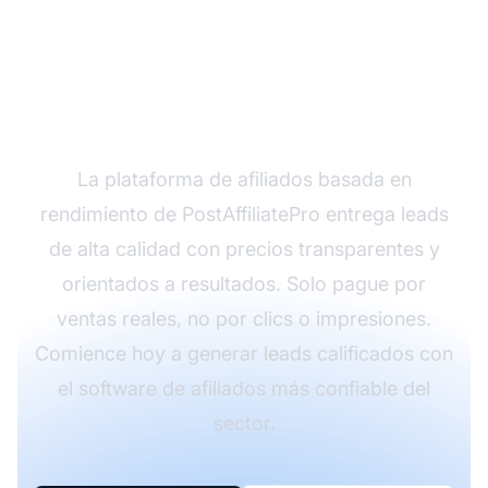
¿Listo para maximizar
el ROI de tu generación
de leads?
La plataforma de afiliados basada en
rendimiento de PostAffiliatePro entrega leads
de alta calidad con precios transparentes y
orientados a resultados. Solo pague por
ventas reales, no por clics o impresiones.
Comience hoy a generar leads calificados con
el software de afiliados más confiable del
sector.