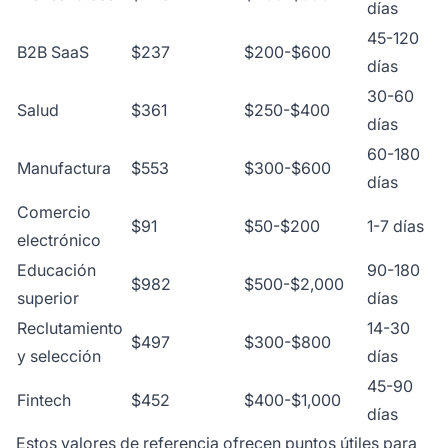
días
45-120
B2B SaaS
$237
$200-$600
días
30-60
Salud
$361
$250-$400
días
60-180
Manufactura
$553
$300-$600
días
Comercio
$91
$50-$200
1-7 días
electrónico
Educación
90-180
$982
$500-$2,000
superior
días
Reclutamiento
14-30
$497
$300-$800
y selección
días
45-90
Fintech
$452
$400-$1,000
días
Estos valores de referencia ofrecen puntos útiles para