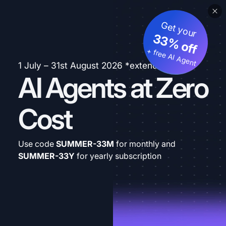
Get your
33% off
+ free AI Agent
1 July – 31st August 2026 *extended
AI Agents at Zero
Cost
Use code
SUMMER-33M
for monthly and
SUMMER-33Y
for yearly subscription