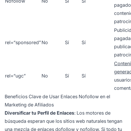
Nofollow
No
Sí
Sí
pagado
conten
patroci
Publici
pagada
rel=“sponsored”
No
Sí
Sí
publica
patroci
Conten
genera
rel=“ugc”
No
Sí
Sí
usuario
coment
Beneficios Clave de Usar Enlaces Nofollow en el
Marketing de Afiliados
Diversificar tu Perfil de Enlaces
: Los motores de
búsqueda esperan que los sitios web naturales tengan
una mezcla de enlaces dofollow y nofollow. Si todo tu