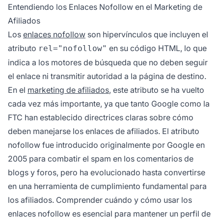
las directrices de la FTC y te protegen de
Entendiendo los Enlaces Nofollow en el Marketing de
penalizaciones de Google. PostAffiliatePro
Afiliados
facilita la gestión y el seguimiento tanto de
Los
enlaces nofollow
son hipervínculos que incluyen el
enlaces nofollow como dofollow de manera
atributo
en su código HTML, lo que
rel="nofollow"
eficaz.
indica a los motores de búsqueda que no deben seguir
el enlace ni transmitir autoridad a la página de destino.
En el
marketing de afiliados
, este atributo se ha vuelto
cada vez más importante, ya que tanto Google como la
FTC han establecido directrices claras sobre cómo
deben manejarse los enlaces de afiliados. El atributo
nofollow fue introducido originalmente por Google en
2005 para combatir el spam en los comentarios de
blogs y foros, pero ha evolucionado hasta convertirse
en una herramienta de cumplimiento fundamental para
los afiliados. Comprender cuándo y cómo usar los
enlaces nofollow es esencial para mantener un perfil de