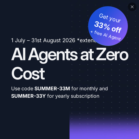
Get your
33% off
+ free AI Agent
1 July – 31st August 2026 *extended
AI Agents at Zero
Cost
Use code
SUMMER-33M
for monthly and
SUMMER-33Y
for yearly subscription