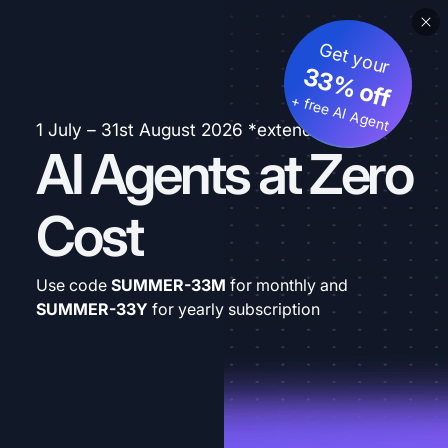
Get your
33% off
+ free AI Agent
1 July – 31st August 2026 *extended
AI Agents at Zero
Cost
Use code
SUMMER-33M
for monthly and
SUMMER-33Y
for yearly subscription