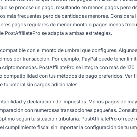
 que se procese un pago, resultando en menos pagos pero d
agos más frecuentes pero de cantidades menores. Considera l
refieres pagos regulares de menor monto o pagos menos frec
e PostAffiliatePro se adapta a ambas estrategias.
 compatible con el monto de umbral que configures. Alguno
imos por transacción. Por ejemplo, PayPal puede tener límit
n criptomonedas. PostAffiliatePro se integra con más de 170
 compatibilidad con tus métodos de pago preferidos. Verif
 tu umbral sin cargos adicionales.
ontabilidad y declaración de impuestos. Menos pagos de ma
comparación con numerosas transacciones pequeñas. Consult
ptimo según tu situación tributaria. PostAffiliatePro ofrece 
 el cumplimiento fiscal sin importar la configuración de tu um