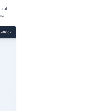
a al
ara