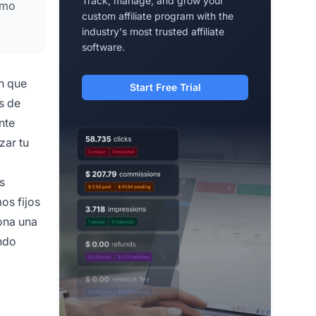
Track, manage, and grow your
imo
custom affiliate program with the
industry's most trusted affiliate
software.
n que
Start Free Trial
s de
nte
zar tu
s
os fijos
iona una
ándo