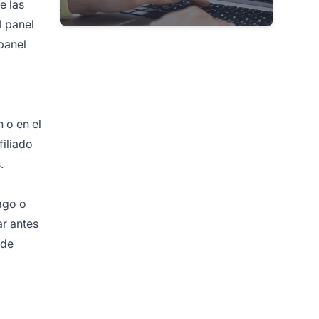
e las
l panel
panel
 o en el
filiado
.
ago o
r antes
 de