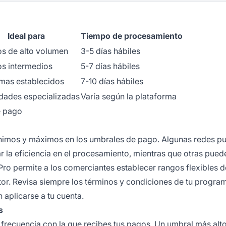
Ideal para
Tiempo de procesamiento
os de alto volumen
3-5 días hábiles
os intermedios
5-7 días hábiles
mas establecidos
7-10 días hábiles
dades especializadas
Varía según la plataforma
e pago
nimos y máximos en los umbrales de pago. Algunas redes p
 la eficiencia en el procesamiento, mientras que otras pued
Pro permite a los comerciantes establecer rangos flexibles d
tor. Revisa siempre los términos y condiciones de tu progra
 aplicarse a tu cuenta.
s
a
frecuencia con
la que recibes tus pagos. Un umbral más alt