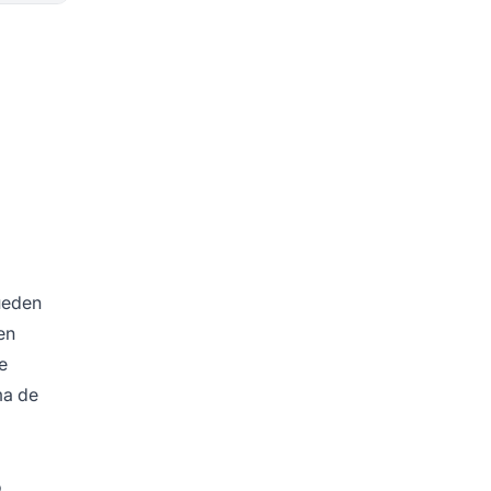
ueden
en
e
ma de
o