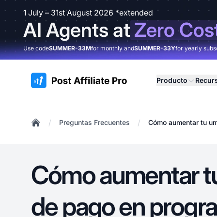
1 July – 31st August 2026 *extended
AI Agents at
Zero Cos
Use code
SUMMER-33M
for monthly and
SUMMER-33Y
for yearly subs
:site.title
Producto
Recur
/
/
Preguntas Frecuentes
Cómo aumentar tu um
Home
Cómo aumentar t
de pago en progr