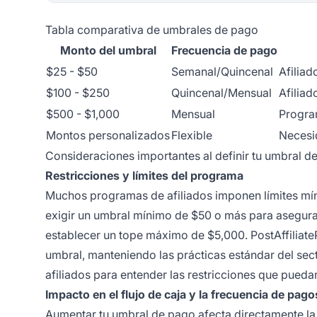
Tabla comparativa de umbrales de pago
Monto del umbral
Frecuencia de pago
$25 - $50
Semanal/Quincenal
Afiliad
$100 - $250
Quincenal/Mensual
Afiliad
$500 - $1,000
Mensual
Progra
Montos personalizados
Flexible
Necesi
Consideraciones importantes al definir tu umbral d
Restricciones y límites del programa
Muchos programas de afiliados imponen límites mí
exigir un umbral mínimo de $50 o más para asegurar
establecer un tope máximo de $5,000. PostAffiliate
umbral, manteniendo las prácticas estándar del sec
afiliados para entender las restricciones que puedan
Impacto en el flujo de caja y la frecuencia de pago
Aumentar tu umbral de pago afecta directamente l