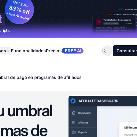
Get your
33% off
+ free AI Agent
t
cription
sos
Funcionalidades
Precios
Consultar
FREE AI
bral de pago en programas de afiliados
u umbral
amas de