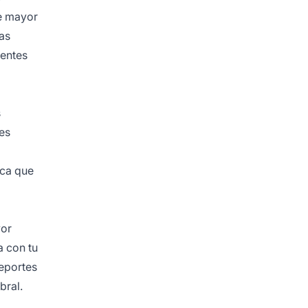
e mayor
as
uentes
s
es
ica que
yor
a con tu
reportes
bral.