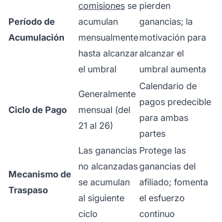
comisiones
se
pierden
Período de
acumulan
ganancias; la
Acumulación
mensualmente
motivación para
hasta alcanzar
alcanzar el
el umbral
umbral aumenta
Calendario de
Generalmente
pagos predecible
Ciclo de Pago
mensual (del
para ambas
21 al 26)
partes
Las ganancias
Protege las
no alcanzadas
ganancias del
Mecanismo de
se acumulan
afiliado; fomenta
Traspaso
al siguiente
el esfuerzo
ciclo
continuo