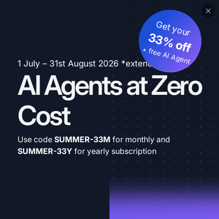
Get your
33% off
+ free AI Agent
1 July – 31st August 2026 *extended
AI Agents at Zero
Cost
Use code
SUMMER-33M
for monthly and
SUMMER-33Y
for yearly subscription