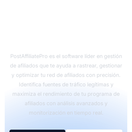
Optimiza tu programa
de afiliados con
PostAffiliatePro
PostAffiliatePro es el software líder en gestión
de afiliados que te ayuda a rastrear, gestionar
y optimizar tu red de afiliados con precisión.
Identifica fuentes de tráfico legítimas y
maximiza el rendimiento de tu programa de
afiliados con análisis avanzados y
monitorización en tiempo real.