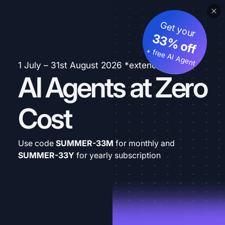
Get your
33% off
+ free AI Agent
1 July – 31st August 2026 *extended
AI Agents at Zero
Cost
Use code
SUMMER-33M
for monthly and
SUMMER-33Y
for yearly subscription