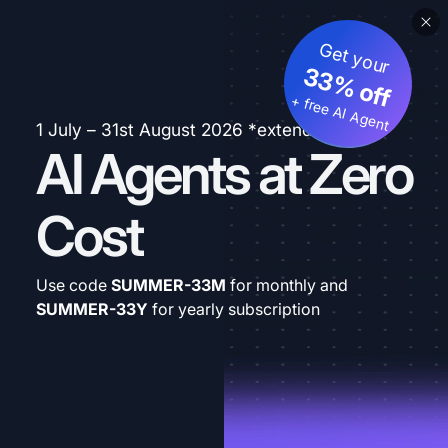
Get your
33% off
+ free AI Agent
1 July – 31st August 2026 *extended
AI Agents at Zero
Cost
Use code
SUMMER-33M
for monthly and
SUMMER-33Y
for yearly subscription