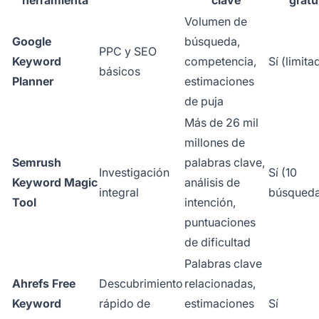
Volumen de
Google
búsqueda,
PPC y SEO
Keyword
competencia,
Sí (limita
básicos
Planner
estimaciones
de puja
Más de 26 mil
millones de
Semrush
palabras clave,
Investigación
Sí (10
Keyword Magic
análisis de
integral
búsqueda
Tool
intención,
puntuaciones
de dificultad
Palabras clave
Ahrefs Free
Descubrimiento
relacionadas,
Keyword
rápido de
estimaciones
Sí