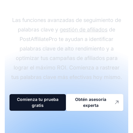
marketing de afiliados?
Las funciones avanzadas de seguimiento de
palabras clave y
gestión de afiliados
de
PostAffiliatePro te ayudan a identificar
palabras clave de alto rendimiento y a
optimizar tus campañas de afiliados para
lograr el máximo ROI. Comienza a rastrear
tus palabras clave más efectivas hoy mismo.
Comienza tu prueba
Obtén asesoría
gratis
experta