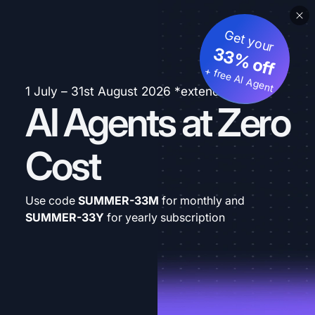
Get your
33% off
+ free AI Agent
1 July – 31st August 2026 *extended
AI Agents at Zero
Cost
Use code
SUMMER-33M
for monthly and
SUMMER-33Y
for yearly subscription