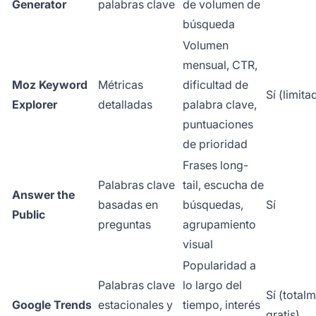
Generator
palabras clave
de volumen de
búsqueda
Volumen
mensual, CTR,
Moz Keyword
Métricas
dificultad de
Sí (limita
Explorer
detalladas
palabra clave,
puntuaciones
de prioridad
Frases long-
Palabras clave
tail, escucha de
Answer the
basadas en
búsquedas,
Sí
Public
preguntas
agrupamiento
visual
Popularidad a
Palabras clave
lo largo del
Sí (total
Google Trends
estacionales y
tiempo, interés
gratis)