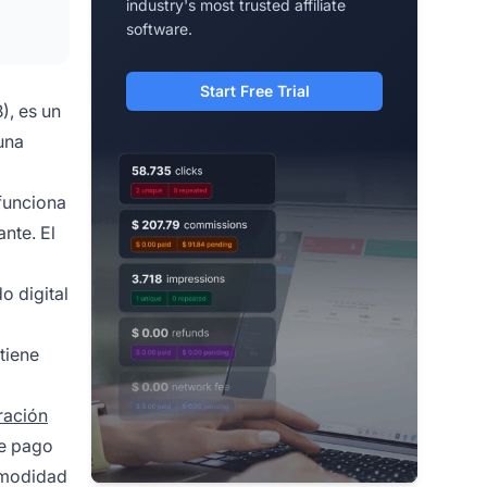
industry's most trusted affiliate
software.
Start Free Trial
), es un
una
funciona
nte. El
o digital
tiene
ración
de pago
comodidad