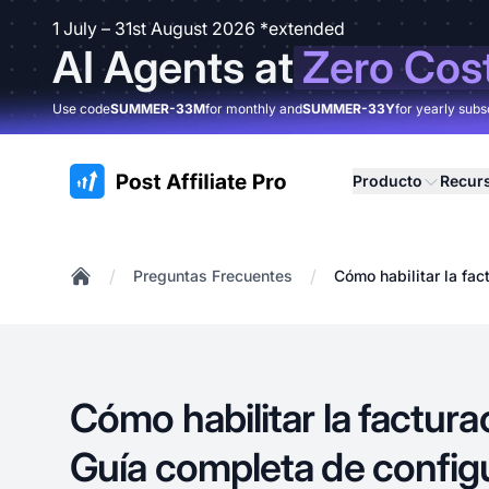
1 July – 31st August 2026 *extended
AI Agents at
Zero Cos
Use code
SUMMER-33M
for monthly and
SUMMER-33Y
for yearly subs
:site.title
Producto
Recur
/
/
Preguntas Frecuentes
Cómo habilitar la fac
Home
Cómo habilitar la factura
Guía completa de config