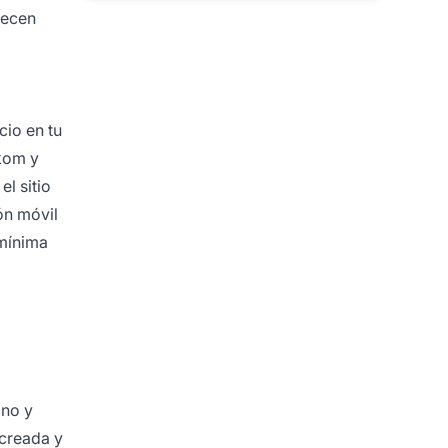
recen
cio en tu
ekom y
el sitio
ón móvil
 mínima
ono y
 creada y