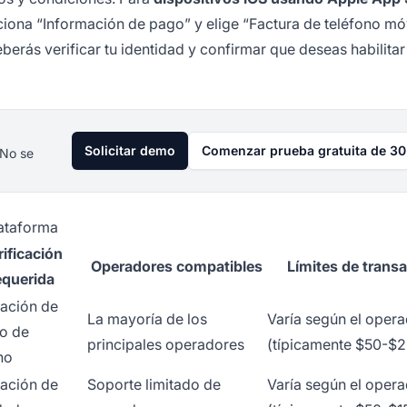
cciona “Información de pago” y elige “Factura de teléfono mó
rás verificar tu identidad y confirmar que deseas habilitar
Solicitar demo
Comenzar prueba gratuita de 30
 No se
lataforma
rificación
Operadores compatibles
Límites de trans
equerida
cación de
La mayoría de los
Varía según el oper
o de
principales operadores
(típicamente $50-$
no
cación de
Soporte limitado de
Varía según el oper