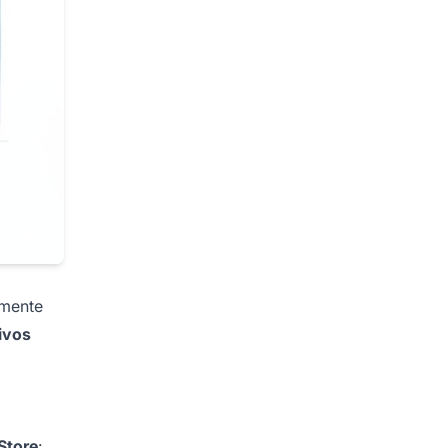
amente
ivos
Store
: