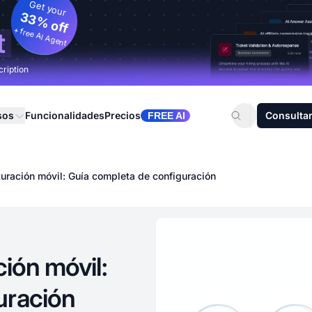
Get your
33% off
+ free AI Agent
t
cription
sos
Funcionalidades
Precios
Consultar
FREE AI
turación móvil: Guía completa de configuración
ción móvil:
uración