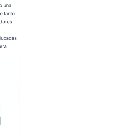
 o una
e tanto
adores
aducadas
dera