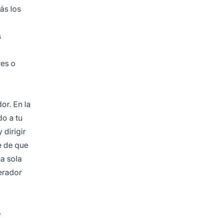
ás los
s
res o
or. En la
do a tu
 dirigir
e de que
a sola
perador
o