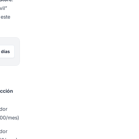
vil”
 este
 días
acción
ador
200/mes)
ador