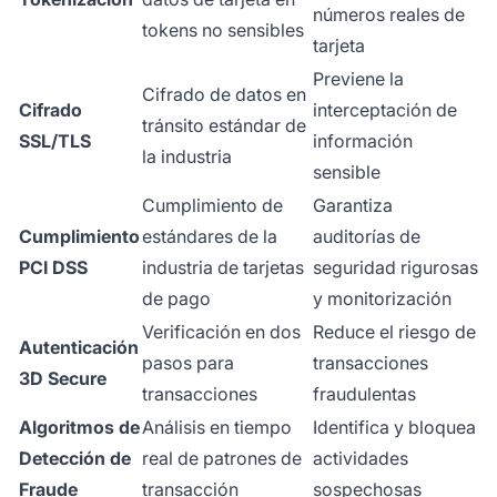
números reales de
tokens no sensibles
tarjeta
Previene la
Cifrado de datos en
Cifrado
interceptación de
tránsito estándar de
SSL/TLS
información
la industria
sensible
Cumplimiento de
Garantiza
Cumplimiento
estándares de la
auditorías de
PCI DSS
industria de tarjetas
seguridad rigurosas
de pago
y monitorización
Verificación en dos
Reduce el riesgo de
Autenticación
pasos para
transacciones
3D Secure
transacciones
fraudulentas
Algoritmos de
Análisis en tiempo
Identifica y bloquea
Detección de
real de patrones de
actividades
Fraude
transacción
sospechosas