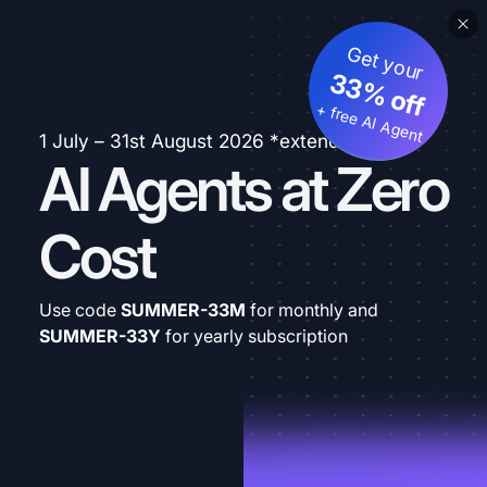
Get your
33% off
+ free AI Agent
1 July – 31st August 2026 *extended
AI Agents at Zero
Cost
Use code
SUMMER-33M
for monthly and
SUMMER-33Y
for yearly subscription